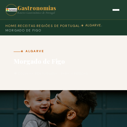
Gastronomias
Roteiro Gastronómico de Portugal
☀️ ALGARVE
HOME
›
RECEITAS
›
REGIÕES DE PORTUGAL
›
›
MORGADO DE FIGO
☀️ ALGARVE
Morgado de Figo
🍽 COZINHA PORTUGUESA · PARA 4 PESSOAS