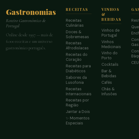
Gastronomias
RECEITAS
VINHOS
GA
&
BEBIDAS
Receitas
Res
Roteiro Gastronómico de
Culinárias
Portugal
Que
Vinhos de
Doces &
Enc
Online desde 1997 — mais de
Portugal
Sobremesas
Conf
6.000 receitas e um universo
Vinhos
Receitas
Gas
Medicinais
gastronómico português.
Afrodisíacas
Conf
Vinho do
Receitas do
Báq
Porto
Coração
CE
Cocktails
Receitas para
Diabéticos
Bar &
Bebidas
Sabores da
Lusofonia
Cafés
Receitas
Chás &
Internacionais
Infusões
Receitas por
Região
Jantar a Dois
✨ Momentos
Especiais