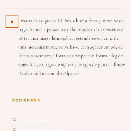
Decora-se ao gosto. (1) Para obter a forra juntam-se os
6
ingredientes e passam-se pela máquina várias vezes até
obter uma massa homogénea, estende-se em cima de
uma mesa/mármore, polvilha-se com açúcar em pó, de
forma a ficar fina e forra-se a respectiva forma. 1 kg de
amêndoa ; 800 grs de açúcar ; 100 grs de glucose fonte:
Região de Turismo do Algarve
Ingredientes
PARA 4 PESSOAS
250 grs de açúcar
✓
250 grs de figos secos
✓