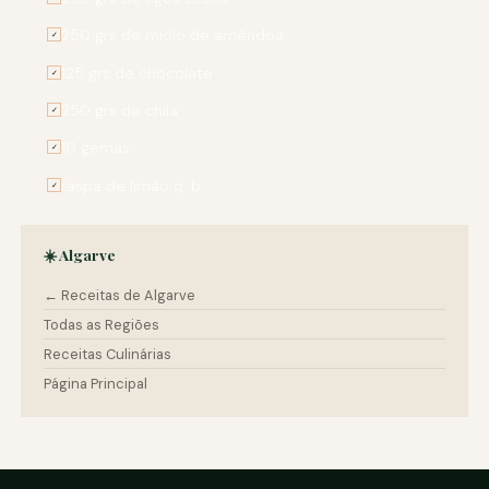
250 grs de miolo de amêndoa
✓
125 grs de chocolate
✓
250 grs de chila
✓
10 gemas
✓
raspa de limão q. b.
✓
☀️ Algarve
← Receitas de Algarve
Todas as Regiões
Receitas Culinárias
Página Principal