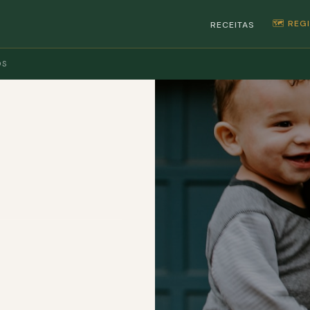
🗺️ RE
RECEITAS
OS