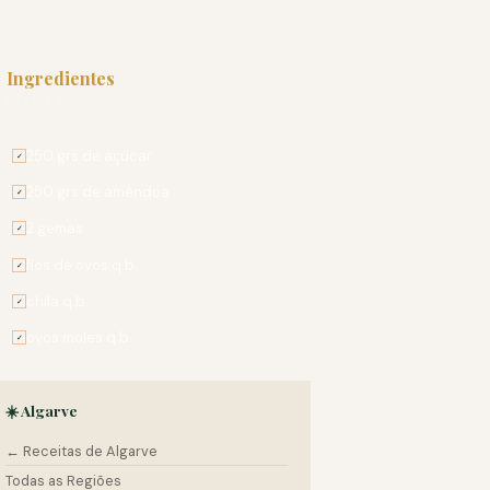
Ingredientes
PARA 4 PESSOAS
250 grs de açúcar
✓
250 grs de amêndoa
✓
2 gemas
✓
fios de ovos q.b.
✓
chila q.b.
✓
ovos moles q.b.
✓
☀️ Algarve
← Receitas de Algarve
Todas as Regiões