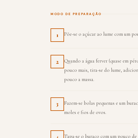
MODO DE PREPARAÇÃO
Põe-se o açúcar ao lume com um po
1
Quando a água ferver (quase em péro
2
pouco mais, tira-se do lume, adici
pouco a massa.
Fazem-se bolas pequenas e um buraco
3
moles e fios de ovos.
Tapa-se o buraco com um pouco de 
4