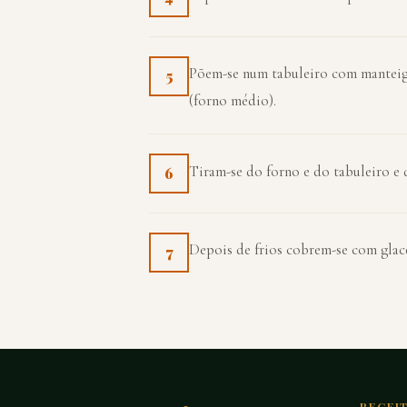
Põem-se num tabuleiro com manteiga
5
(forno médio).
Tiram-se do forno e do tabuleiro e d
6
Depois de frios cobrem-se com glacé 
7