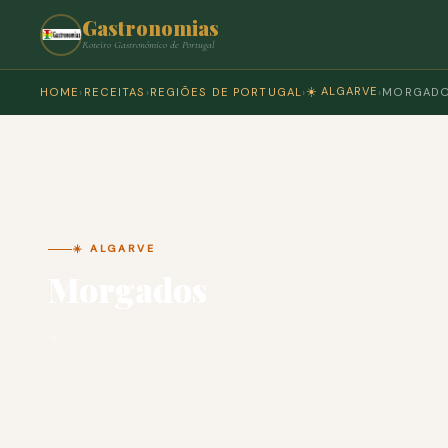
Gastronomias
Roteiro Gastronómico de Portugal
☀️ ALGARVE
HOME
›
RECEITAS
›
REGIÕES DE PORTUGAL
›
›
MORGAD
☀️ ALGARVE
Morgados
🍽 COZINHA PORTUGUESA · PARA 4 PESSOAS