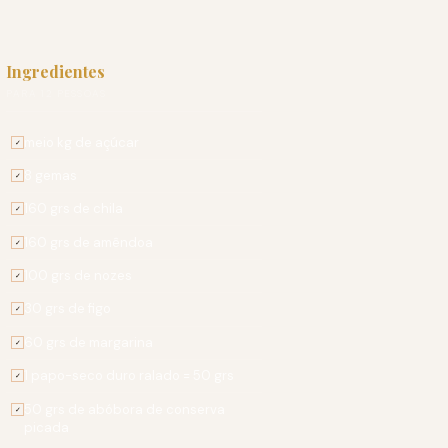
Ingredientes
PARA 12 PESSOAS
meio kg de açúcar
✓
8 gemas
✓
160 grs de chila
✓
160 grs de amêndoa
✓
100 grs de nozes
✓
30 grs de figo
✓
60 grs de margarina
✓
1 papo-seco duro ralado = 50 grs
✓
50 grs de abóbora de conserva
✓
picada