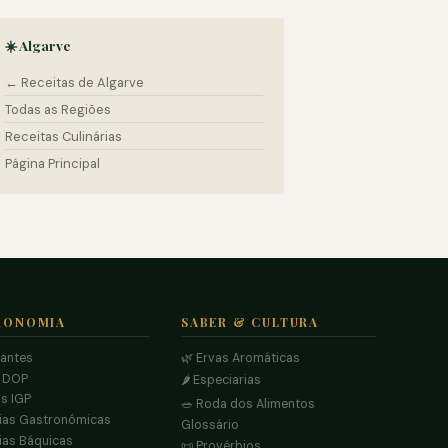
☀️ Algarve
← Receitas de Algarve
Todas as Regiões
Receitas Culinárias
Página Principal
RONOMIA
SABER & CULTURA
rantes
🌿 Ervas Aromáticas
s DOP
🌶️ Especiarias
s IGP
🥗 Roda dos Alimentos
ias Gastronómicas
Glossário
ias Báquicas
📜 Provérbios