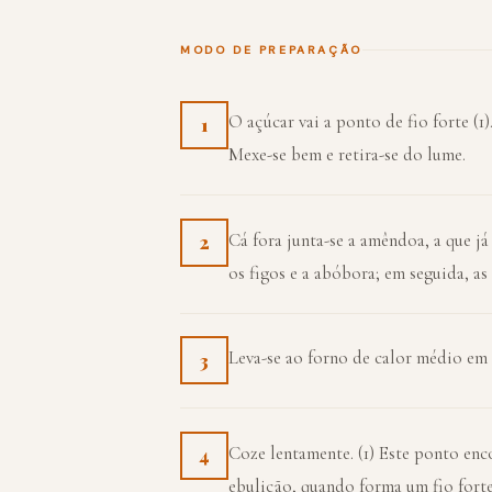
MODO DE PREPARAÇÃO
O açúcar vai a ponto de fio forte (1)
1
Mexe-se bem e retira-se do lume.
Cá fora junta-se a amêndoa, a que j
2
os figos e a abóbora; em seguida, a
Leva-se ao forno de calor médio em
3
Coze lentamente. (1) Este ponto enc
4
ebulição, quando forma um fio forte