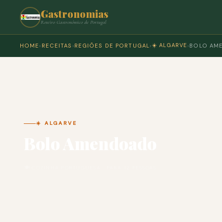
Gastronomias
Roteiro Gastronómico de Portugal
☀️ ALGARVE
HOME
›
RECEITAS
›
REGIÕES DE PORTUGAL
›
›
BOLO AM
☀️ ALGARVE
Bolo Amendoado
🍽 COZINHA PORTUGUESA · PARA 12 PESSOAS