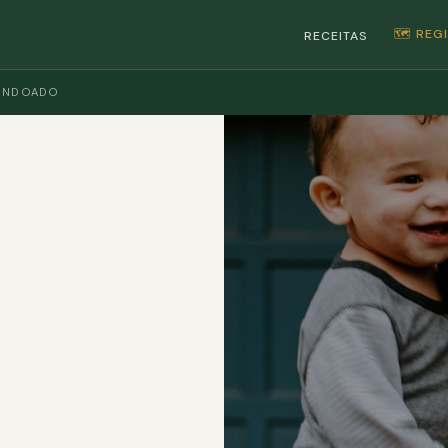
🗺️ RE
RECEITAS
ENDOADO