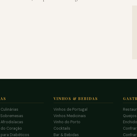
TAS
VINHOS & BEBIDAS
GAST
 Culinárias
Vinhos de Portugal
Restau
 Sobremesas
Vinhos Medicinais
Queijo
 Afrodisíacas
Vinho do Porto
Enchido
s do Coração
Cocktails
Confrar
 para Diabéticos
Bar & Bebidas
Confrar