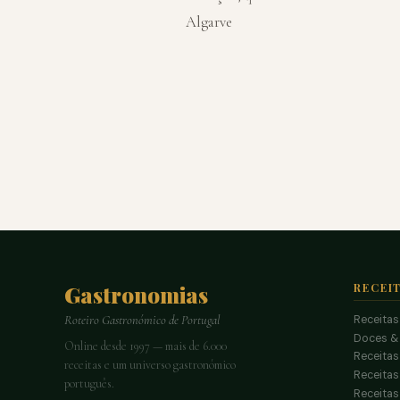
Algarve
Gastronomias
RECEI
Receitas
Roteiro Gastronómico de Portugal
Doces &
Online desde 1997 — mais de 6.000
Receitas
receitas e um universo gastronómico
Receita
português.
Receitas