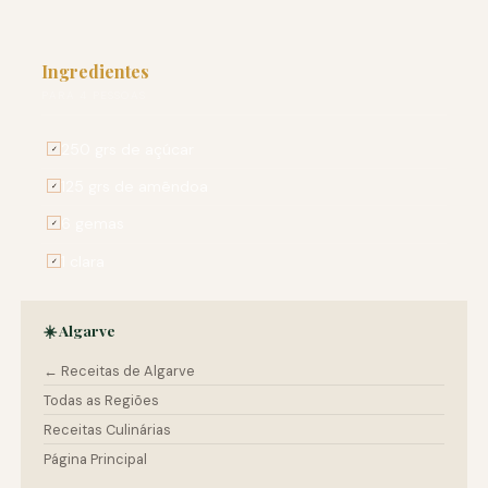
Ingredientes
PARA 4 PESSOAS
250 grs de açúcar
✓
125 grs de amêndoa
✓
6 gemas
✓
1 clara
✓
☀️ Algarve
← Receitas de Algarve
Todas as Regiões
Receitas Culinárias
Página Principal