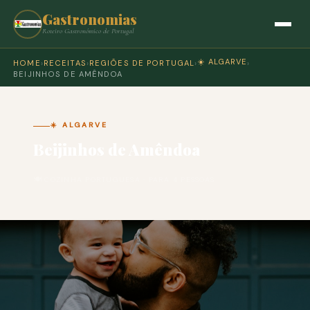
Gastronomias
Roteiro Gastronómico de Portugal
☀️ ALGARVE
HOME
›
RECEITAS
›
REGIÕES DE PORTUGAL
›
›
BEIJINHOS DE AMÊNDOA
☀️ ALGARVE
Beijinhos de Amêndoa
🍽 COZINHA PORTUGUESA · PARA 4 PESSOAS