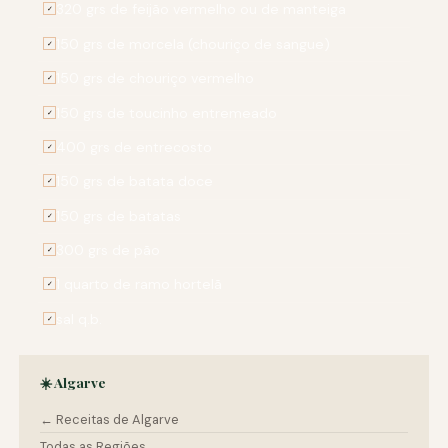
320 grs de feijão vermelho ou de manteiga
✓
150 grs de morcela (chouriço de sangue)
✓
150 grs de chouriço vermelho
✓
150 grs de toucinho entremeado
✓
400 grs de entrecosto
✓
150 grs de batata doce
✓
150 grs de batatas
✓
300 grs de pão
✓
1 quarto de ramo hortelã
✓
sal q.b.
✓
☀️ Algarve
← Receitas de Algarve
Todas as Regiões