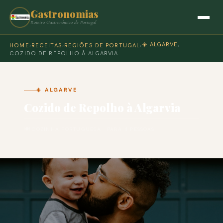
Gastronomias
Roteiro Gastronómico de Portugal
☀️ ALGARVE
HOME
›
RECEITAS
›
REGIÕES DE PORTUGAL
›
›
COZIDO DE REPOLHO À ALGARVIA
☀️ ALGARVE
Cozido de Repolho à Algarvia
🍽 COZINHA PORTUGUESA · PARA 4 PESSOAS