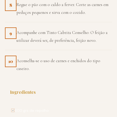
Regue o pão com o caldo a ferver. Corte as carnes em
8
pedaços pequenos e sirva com o cozido.
Acompanhe com Tinto Cabrita Conselho: O feijão a
9
utilizar deverá ser, de preferência, feijão novo.
Aconselha-se o uso de carnes e enchidos do tipo
10
caseiro.
Ingredientes
PARA 4 PESSOAS
600 grs de repolho
✓