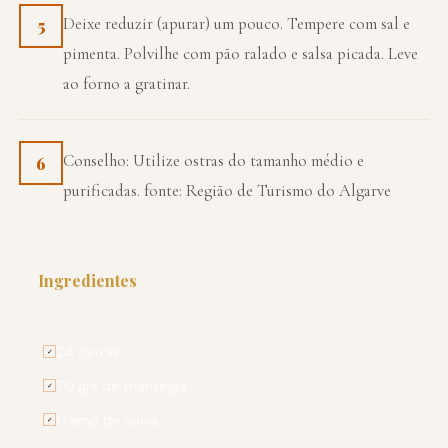
Deixe reduzir (apurar) um pouco. Tempere com sal e
5
pimenta. Polvilhe com pão ralado e salsa picada. Leve
ao forno a gratinar.
Conselho: Utilize ostras do tamanho médio e
6
purificadas. fonte: Região de Turismo do Algarve
Ingredientes
PARA 4 PESSOAS
24 ostras
✓
70 grs de manteiga
✓
1 ramo de salsa
✓