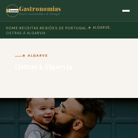
Gastronomias
Roteiro Gastronómico de Portugal
☀️ ALGARVE
HOME
›
RECEITAS
›
REGIÕES DE PORTUGAL
›
›
OSTRAS À ALGARVIA
☀️ ALGARVE
Ostras à Algarvia
🍽 COZINHA PORTUGUESA · PARA 4 PESSOAS