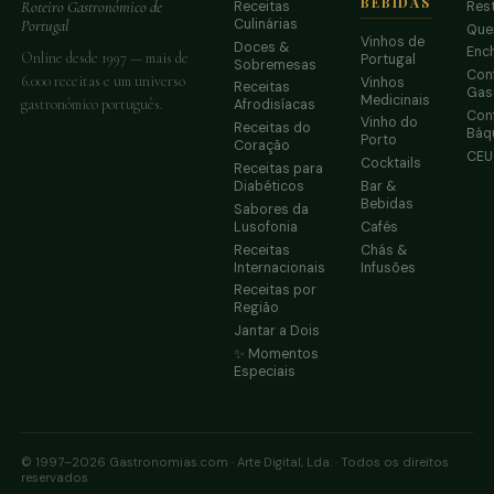
BEBIDAS
Receitas
Res
Roteiro Gastronómico de
Culinárias
Portugal
Que
Vinhos de
Doces &
Enc
Online desde 1997 — mais de
Portugal
Sobremesas
Conf
6.000 receitas e um universo
Vinhos
Receitas
Gas
Medicinais
gastronómico português.
Afrodisíacas
Conf
Vinho do
Receitas do
Báq
Porto
Coração
CE
Cocktails
Receitas para
Diabéticos
Bar &
Bebidas
Sabores da
Lusofonia
Cafés
Receitas
Chás &
Internacionais
Infusões
Receitas por
Região
Jantar a Dois
✨ Momentos
Especiais
© 1997–2026 Gastronomias.com · Arte Digital, Lda. · Todos os direitos
reservados