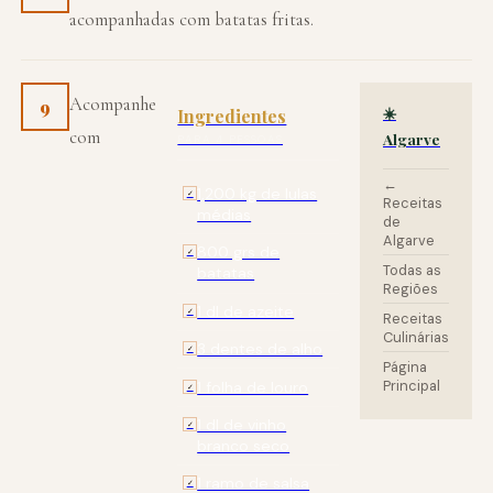
acompanhadas com batatas fritas.
Acompanhe
9
☀️
Ingredientes
com
Algarve
PARA 4 PESSOAS
←
1,200 kg de lulas
✓
Receitas
médias
de
Algarve
800 grs de
✓
Todas as
batatas
Regiões
1 dl de azeite
✓
Receitas
Culinárias
3 dentes de alho
✓
Página
Principal
1 folha de louro
✓
1 dl de vinho
✓
branco seco
1 ramo de salsa
✓