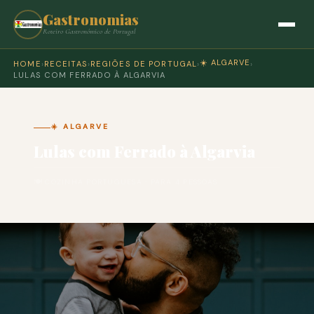
Gastronomias
Roteiro Gastronómico de Portugal
☀️ ALGARVE
HOME
›
RECEITAS
›
REGIÕES DE PORTUGAL
›
›
LULAS COM FERRADO À ALGARVIA
☀️ ALGARVE
Lulas com Ferrado à Algarvia
🍽 COZINHA PORTUGUESA · PARA 4 PESSOAS