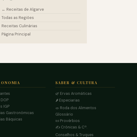
← Receitas de Algarve
Todas as Regiões
Receitas Culinárias
Página Principal
RONOMIA
SABER & CULTURA
rantes
🌿 Ervas Aromáticas
s DOP
🌶️ Especiarias
s IGP
🥗 Roda dos Alimentos
ias Gastronómicas
Glossário
ias Báquicas
📜 Provérbios
✍️ Crónicas & Cª.
Conselhos & Truques