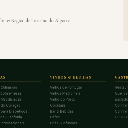
 fonte: Região de Turismo do Algarve
TAS
VINHOS & BEBIDAS
GAST
 Culinárias
Vinhos de Portugal
Restau
 Sobremesas
Vinhos Medicinais
Queijo
 Afrodisíacas
Vinho do Porto
Enchido
s do Coração
Cocktails
Confrar
 para Diabéticos
Bar & Bebidas
Confrar
da Lusofonia
Cafés
CEUCO
 Internacionais
Chás & Infusões