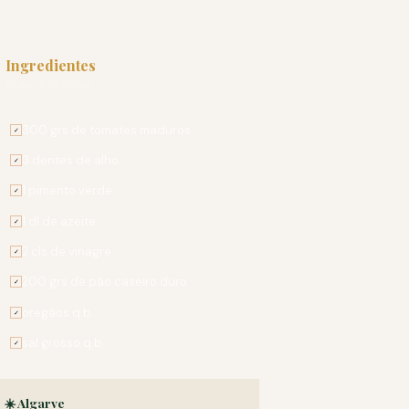
Ingredientes
PARA 4 PESSOAS
300 grs de tomates maduros
✓
3 dentes de alho
✓
1 pimento verde
✓
1 dl de azeite
✓
2 cls de vinagre
✓
200 grs de pão caseiro duro
✓
oregãos q.b.
✓
sal grosso q.b.
✓
☀️ Algarve