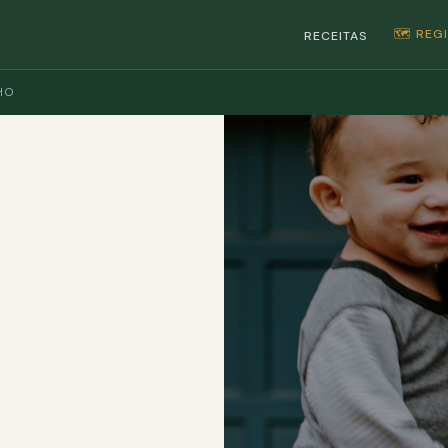
🗺️ RE
RECEITAS
HO