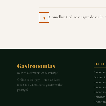
Conselho: Utilize vinagre de vinho.
5
Gastronomias
RECEI
Receitas
Roteiro Gastronómico de Portugal
Doces &
Online desde 1997 — mais de 6.000
Receitas
receitas e um universo gastronómico
Receita
português.
Receitas
Sabores 
Receitas