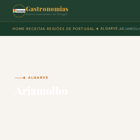
Gastronomias
Roteiro Gastronómico de Portugal
☀️ ALGARVE
HOME
›
RECEITAS
›
REGIÕES DE PORTUGAL
›
›
ARJAMOL
☀️ ALGARVE
Arjamolho
🍽 COZINHA PORTUGUESA · PARA 4 PESSOAS