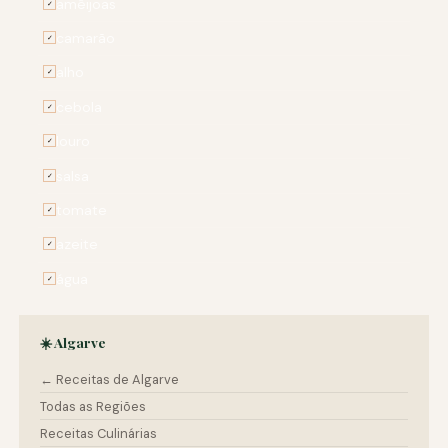
amêijoas
✓
camarão
✓
alho
✓
cebola
✓
louro
✓
salsa
✓
tomate
✓
azeite
✓
água
✓
☀️ Algarve
← Receitas de Algarve
Todas as Regiões
Receitas Culinárias