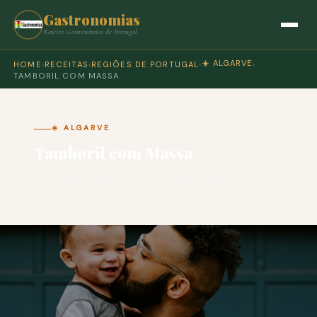
Gastronomias
Roteiro Gastronómico de Portugal
☀️ ALGARVE
HOME
›
RECEITAS
›
REGIÕES DE PORTUGAL
›
›
TAMBORIL COM MASSA
☀️ ALGARVE
Tamboril com Massa
🍽 COZINHA PORTUGUESA · PARA 4 PESSOAS