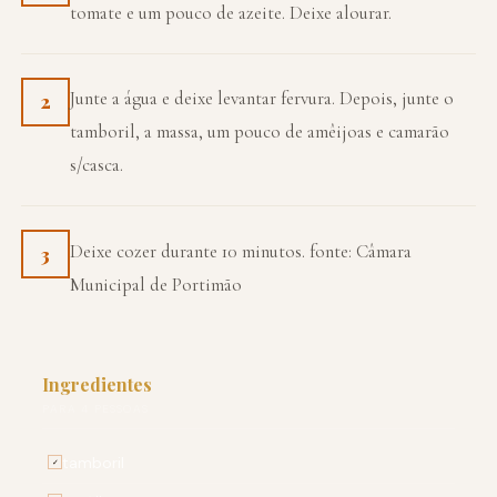
tomate e um pouco de azeite. Deixe alourar.
Junte a água e deixe levantar fervura. Depois, junte o
2
tamboril, a massa, um pouco de amêijoas e camarão
s/casca.
Deixe cozer durante 10 minutos. fonte: Câmara
3
Municipal de Portimão
Ingredientes
PARA 4 PESSOAS
tamboril
✓