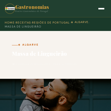
Gastronomias
Roteiro Gastronómico de Portugal
☀️ ALGARVE
HOME
›
RECEITAS
›
REGIÕES DE PORTUGAL
›
›
MASSA DE LINGUEIRÃO
☀️ ALGARVE
Massa de Lingueirão
🍽 COZINHA PORTUGUESA · PARA 4 PESSOAS