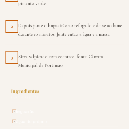
pimento verde.
Depois junte o lingueirão ao refogado e deixe ao lume
2
durante 10 minutos. Junte então a água e a massa.
Sirva salpicado com coentros. fonte: Câmara
3
Municipal de Portimão
Ingredientes
PARA 4 PESSOAS
lingueirão
✓
água do próprio
✓