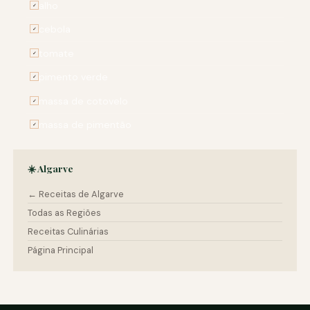
alho
✓
cebola
✓
tomate
✓
pimento verde
✓
massa de cotovelo
✓
massa de pimentão
✓
☀️ Algarve
← Receitas de Algarve
Todas as Regiões
Receitas Culinárias
Página Principal