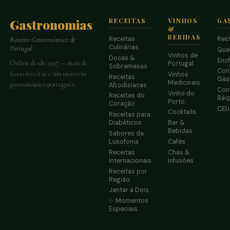
Gastronomias
RECEITAS
VINHOS
GA
&
BEBIDAS
Receitas
Res
Roteiro Gastronómico de
Culinárias
Portugal
Que
Vinhos de
Doces &
Enc
Online desde 1997 — mais de
Portugal
Sobremesas
Conf
6.000 receitas e um universo
Vinhos
Receitas
Gas
Medicinais
gastronómico português.
Afrodisíacas
Conf
Vinho do
Receitas do
Báq
Porto
Coração
CE
Cocktails
Receitas para
Diabéticos
Bar &
Bebidas
Sabores da
Lusofonia
Cafés
Receitas
Chás &
Internacionais
Infusões
Receitas por
Região
Jantar a Dois
✨ Momentos
Especiais