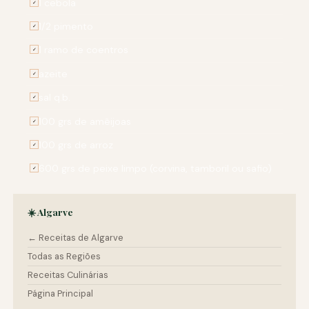
1 cebola
✓
1/2 pimento
✓
1 ramo de coentros
✓
azeite
✓
sal q.b.
✓
100 grs de amêijoas
✓
100 grs de arroz
✓
600 grs de peixe limpo (corvina, tamboril ou safio)
✓
☀️ Algarve
← Receitas de Algarve
Todas as Regiões
Receitas Culinárias
Página Principal