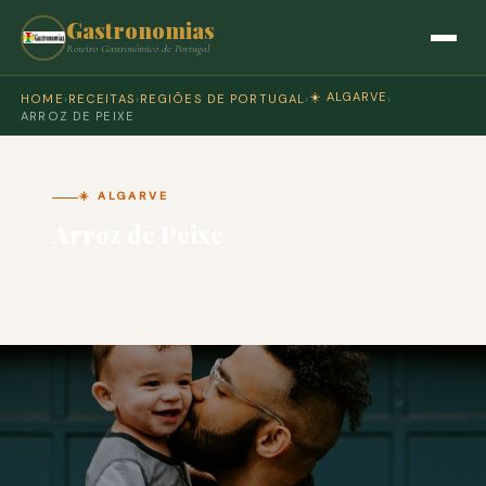
Gastronomias
Roteiro Gastronómico de Portugal
☀️ ALGARVE
HOME
›
RECEITAS
›
REGIÕES DE PORTUGAL
›
›
ARROZ DE PEIXE
☀️ ALGARVE
Arroz de Peixe
🍽 COZINHA PORTUGUESA · PARA 4 PESSOAS