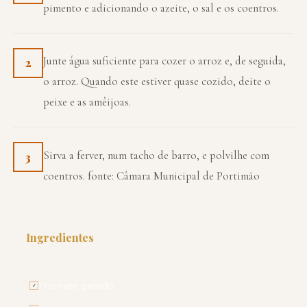
pimento e adicionando o azeite, o sal e os coentros.
Junte água suficiente para cozer o arroz e, de seguida,
2
o arroz. Quando este estiver quase cozido, deite o
peixe e as amêijoas.
Sirva a ferver, num tacho de barro, e polvilhe com
3
coentros. fonte: Câmara Municipal de Portimão
Ingredientes
PARA 4 PESSOAS
1 tomate pelado
✓