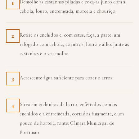
Demolhe as castanhas piladas e coza-as junto com a
1
cebola, louro, entremeada, morcela e chouriço.
Retire os enchidos e, com estes, faça, à parte, um
2
refogado com cebola, coentros, louro e alho. Junte as
castanhas e o seu molho.
Acrescente água suficiente para cozer o arroz.
3
Sirva em tachinhos de barro, enfeitados com os
4
enchidos e a entremeada, cortados finamente, e um
pouco de hortelã. fonte: Câmara Municipal de
Portimão