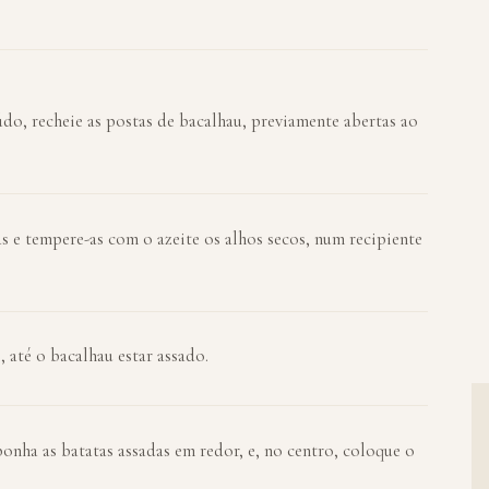
údo, recheie as postas de bacalhau, previamente abertas ao
as e tempere-as com o azeite os alhos secos, num recipiente
 até o bacalhau estar assado.
onha as batatas assadas em redor, e, no centro, coloque o