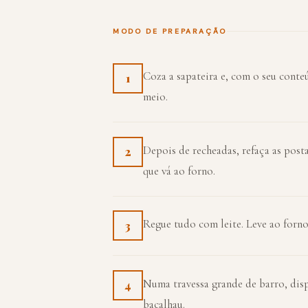
MODO DE PREPARAÇÃO
Coza a sapateira e, com o seu conte
1
meio.
Depois de recheadas, refaça as post
2
que vá ao forno.
Regue tudo com leite. Leve ao forno,
3
Numa travessa grande de barro, disp
4
bacalhau.