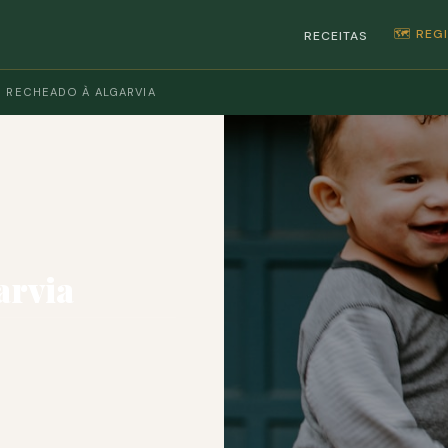
🗺️ RE
RECEITAS
 RECHEADO À ALGARVIA
arvia