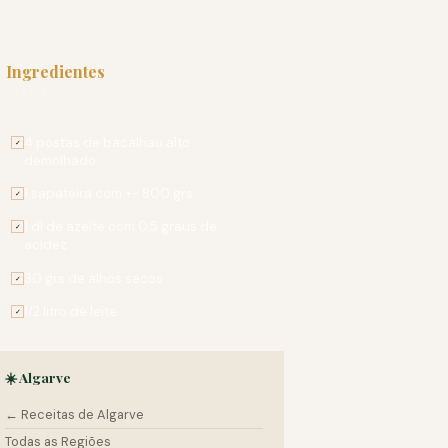
Ingredientes
PARA 4 PESSOAS
4 postas de bacalhau alto
✓
demolhado
1 sapateira com +- 800 grs
✓
1 dl de azeite com 0,5 graus de
✓
acídez
30 grs de alhos secos
✓
1/2 litro de leite
✓
☀️ Algarve
← Receitas de Algarve
Todas as Regiões