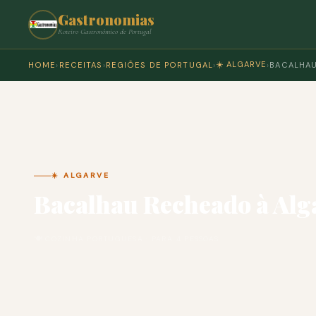
Gastronomias
Roteiro Gastronómico de Portugal
☀️ ALGARVE
HOME
›
RECEITAS
›
REGIÕES DE PORTUGAL
›
›
BACALHAU
☀️ ALGARVE
Bacalhau Recheado à Alg
🍽 COZINHA PORTUGUESA · PARA 4 PESSOAS