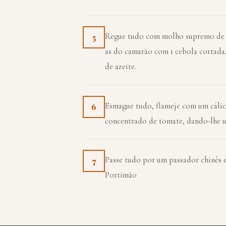
Regue tudo com molho supremo de ma
5
as do camarão com 1 cebola cortada, 
de azeite.
Esmague tudo, flameje com um cálic
6
concentrado de tomate, dando-lhe u
Passe tudo por um passador chinês e
7
Portimão