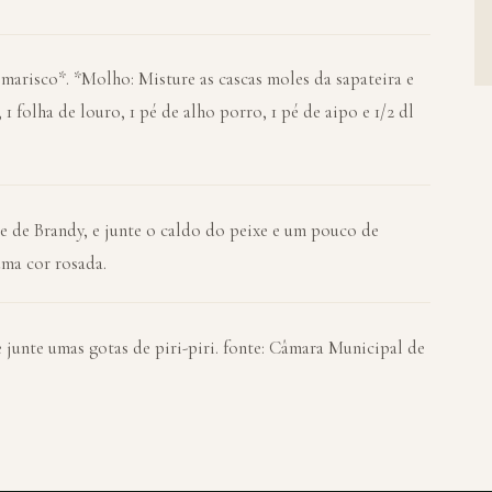
risco*. *Molho: Misture as cascas moles da sapateira e
1 folha de louro, 1 pé de alho porro, 1 pé de aipo e 1/2 dl
e de Brandy, e junte o caldo do peixe e um pouco de
ma cor rosada.
 junte umas gotas de piri-piri. fonte: Câmara Municipal de