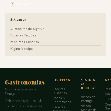
pão torrado
✓
☀️ Algarve
← Receitas de Algarve
Todas as Regiões
Receitas Culinárias
Página Principal
Gastronomias
RECEITAS
VINHOS
GA
&
BEBIDAS
Receitas
Res
Roteiro Gastronómico de
Culinárias
Portugal
Que
Vinhos de
Doces &
Enc
Online desde 1997 — mais de
Portugal
Sobremesas
Conf
6.000 receitas e um universo
Vinhos
Receitas
Gas
Medicinais