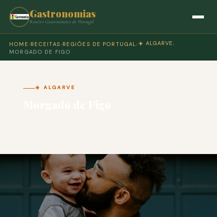
Gastronomias
Roteiro Gastronómico de Portugal
☀️ ALGARVE
HOME
›
RECEITAS
›
REGIÕES DE PORTUGAL
›
›
MORGADO DE FIGO
☀️ ALGARVE
Morgado de Figo
🍽 COZINHA PORTUGUESA · PARA 4 PESSOAS