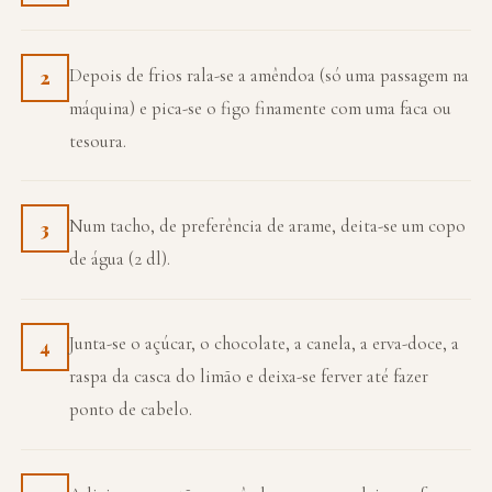
Depois de frios rala-se a amêndoa (só uma passagem na
2
máquina) e pica-se o figo finamente com uma faca ou
tesoura.
Num tacho, de preferência de arame, deita-se um copo
3
de água (2 dl).
Junta-se o açúcar, o chocolate, a canela, a erva-doce, a
4
raspa da casca do limão e deixa-se ferver até fazer
ponto de cabelo.