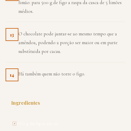
limão: para 500 g de figo a raspa da casca de 5 limões
médios.
O chocolate pode juntar-se ao mesmo tempo que a
13
amêndoa, podendo a porção ser maior ou em parte
substítuida por cacau.
Há também quem não torre o figo.
14
Ingredientes
PARA 4 PESSOAS
500 g de figos secos
✓