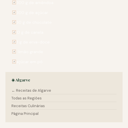
500 g de amêndoa
✓
500 g de açúcar
✓
50 g de chocolate
✓
10 g de canela
✓
3 g de erva-doce
✓
1 limão grande
✓
açúcar em pó
✓
☀️ Algarve
← Receitas de Algarve
Todas as Regiões
Receitas Culinárias
Página Principal