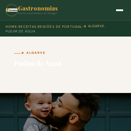
Gastronomias
Roteiro Gastronómico de Portugal
☀️ ALGARVE
HOME
›
RECEITAS
›
REGIÕES DE PORTUGAL
›
›
PUDIM DE ÁGUA
☀️ ALGARVE
Pudim de Água
🍽 COZINHA PORTUGUESA · PARA 4 PESSOAS