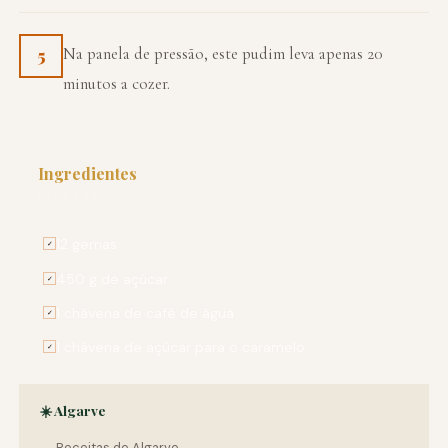
Na panela de pressão, este pudim leva apenas 20
5
minutos a cozer.
Ingredientes
PARA 4 PESSOAS
12 gemas
✓
450 g de açúcar
✓
1 chávena de café de água
✓
1 chávena de açúcar para o caramelo
✓
☀️ Algarve
← Receitas de Algarve