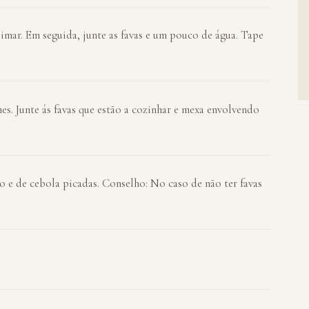
eimar. Em seguida, junte as favas e um pouco de água. Tape
nes. Junte ás favas que estão a cozinhar e mexa envolvendo
o e de cebola picadas. Conselho: No caso de não ter favas