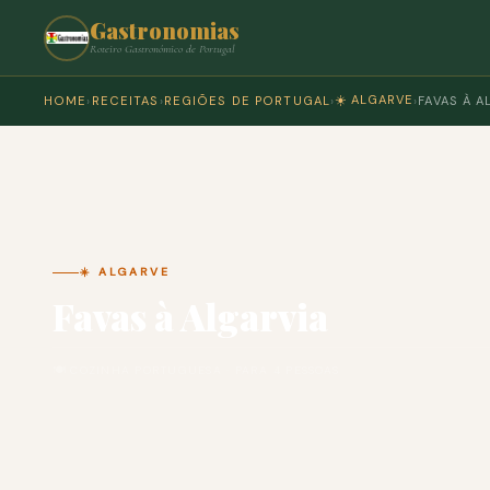
Gastronomias
Roteiro Gastronómico de Portugal
☀️ ALGARVE
HOME
›
RECEITAS
›
REGIÕES DE PORTUGAL
›
›
FAVAS À A
☀️ ALGARVE
Favas à Algarvia
🍽 COZINHA PORTUGUESA · PARA 4 PESSOAS