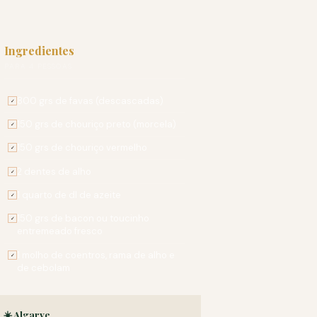
Ingredientes
PARA 4 PESSOAS
800 grs de favas (descascadas)
✓
150 grs de chouriço preto (morcela)
✓
150 grs de chouriço vermelho
✓
2 dentes de alho
✓
1 quarto de dl de azeite
✓
150 grs de bacon ou toucinho
✓
entremeado fresco
1 molho de coentros, rama de alho e
✓
de cebolam
☀️ Algarve