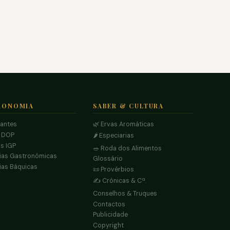
RONOMIA
SABER & CULTURA
rantes
🌿 Ervas Aromáticas
s DOP
🌶️ Especiarias
s IGP
🥗 Roda dos Alimentos
ias Gastronómicas
Glossário
ias Báquicas
📜 Provérbios
✍️ Crónicas & Cª.
Conselhos & Truques
Contactos
Publicidade
Copyright