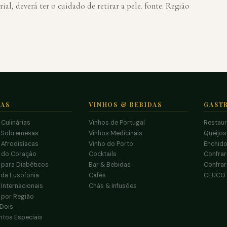
ial, deverá ter o cuidado de retirar a pele. fonte: Região
TAS
VINHOS & BEBIDAS
GAST
 Culinárias
Vinhos de Portugal
Restau
 Sobremesas
Vinhos Medicinais
Queijo
 Afrodisíacas
Vinho do Porto
Enchido
s do Coração
Cocktails
Confrar
 para Diabéticos
Bar & Bebidas
Confrar
da Lusofonia
Cafés
CEUCO
 Internacionais
Chás & Infusões
 por Região
 Dois
tos Especiais