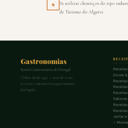
Se utilizar chouriços do tipo industr
9
de Turismo do Algarve
Gastronomias
RECEI
Receitas
Roteiro Gastronómico de Portugal
Doces &
Online desde 1997 — mais de 6.000
Receitas
receitas e um universo gastronómico
Receita
português.
Receitas
Sabores 
Receitas
Receitas
Jantar a
✨ Momen