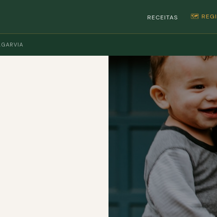
🗺️ RE
RECEITAS
LGARVIA