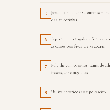
Junte o alho e deixe alourar, sem qu
5
e deixe cozinhar.
À parte, numa frigideira frite as car
6
as carnes com favas. Deixe apurar.
Polvilhe com coentros, ramas de alh
7
frescas, use congeladas.
Utilize chouriços do tipo caseiro.
8