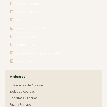
500 g de tomate maduro
✓
2 dentes de alho
✓
3 cebolas
✓
2 cravinhos-da-índia
✓
1 folha de louro
✓
1 colher de sopa de banha
✓
2 colheres de sopa de azeite
✓
sal e pimenta
✓
☀️ Algarve
← Receitas de Algarve
Todas as Regiões
Receitas Culinárias
Página Principal