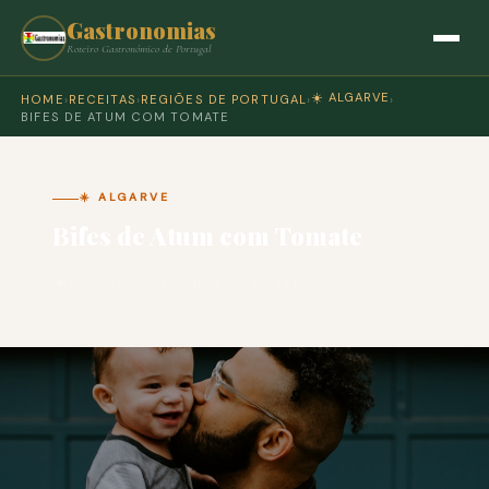
Gastronomias
Roteiro Gastronómico de Portugal
☀️ ALGARVE
HOME
›
RECEITAS
›
REGIÕES DE PORTUGAL
›
›
BIFES DE ATUM COM TOMATE
☀️ ALGARVE
Bifes de Atum com Tomate
🍽 COZINHA PORTUGUESA · PARA 4 PESSOAS