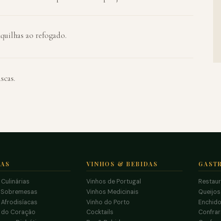
quilhas ao refogado.
scas.
TAS
VINHOS & BEBIDAS
GAST
 Culinárias
Vinhos de Portugal
Restau
 Sobremesas
Vinhos Medicinais
Queijo
 Afrodisíacas
Vinho do Porto
Enchido
s do Coração
Cocktails
Confrar