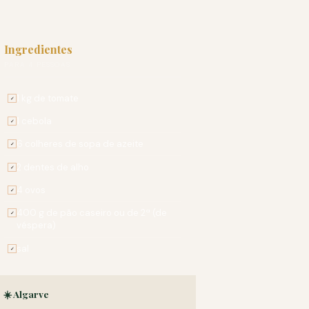
Ingredientes
PARA 4 PESSOAS
1 kg de tomate
✓
1 cebola
✓
6 colheres de sopa de azeite
✓
2 dentes de alho
✓
4 ovos
✓
400 g de pão caseiro ou de 2ª (de
✓
véspera)
sal
✓
☀️ Algarve