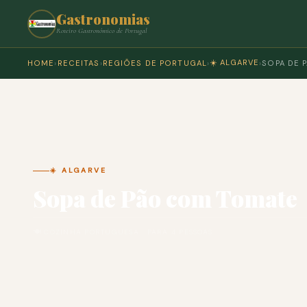
Gastronomias
Roteiro Gastronómico de Portugal
☀️ ALGARVE
HOME
›
RECEITAS
›
REGIÕES DE PORTUGAL
›
›
SOPA DE 
☀️ ALGARVE
Sopa de Pão com Tomate
🍽 COZINHA PORTUGUESA · PARA 4 PESSOAS