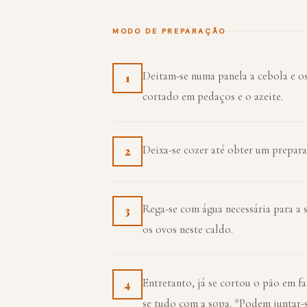
MODO DE PREPARAÇÃO
Deitam-se numa panela a cebola e os
1
cortado em pedaços e o azeite.
Deixa-se cozer até obter um prepar
2
Rega-se com água necessária para a s
3
os ovos neste caldo.
Entretanto, já se cortou o pão em fa
4
se tudo com a sopa. *Podem juntar-s