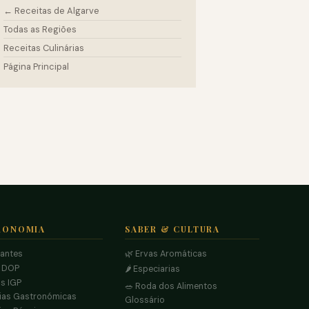
← Receitas de Algarve
Todas as Regiões
Receitas Culinárias
Página Principal
RONOMIA
SABER & CULTURA
rantes
🌿 Ervas Aromáticas
s DOP
🌶️ Especiarias
s IGP
🥗 Roda dos Alimentos
ias Gastronómicas
Glossário