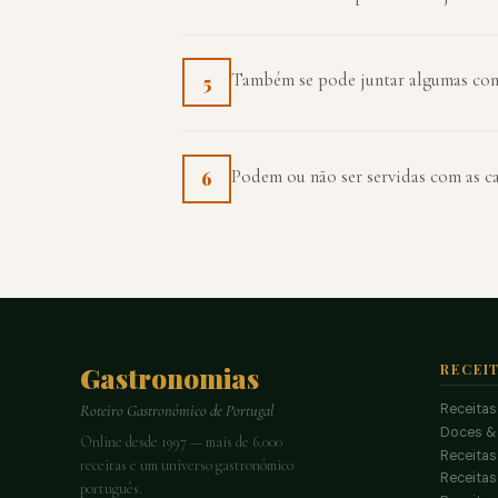
Também se pode juntar algumas con
5
Podem ou não ser servidas com as ca
6
Gastronomias
RECEI
Receitas
Roteiro Gastronómico de Portugal
Doces &
Online desde 1997 — mais de 6.000
Receitas
receitas e um universo gastronómico
Receita
português.