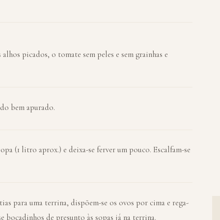
 alhos picados, o tomate sem peles e sem grainhas e
ado bem apurado.
opa (1 litro aprox.) e deixa-se ferver um pouco. Escalfam-se
tias para uma terrina, dispõem-se os ovos por cima e rega-
e bocadinhos de presunto às sopas já na terrina.