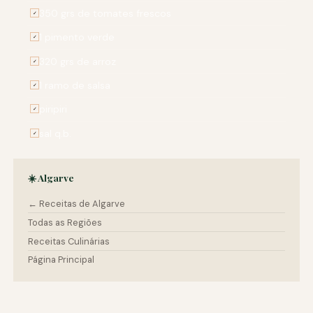
350 grs de tomates frescos
✓
1 pimento verde
✓
320 grs de arroz
✓
1 ramo de salsa
✓
piripiri
✓
sal q.b.
✓
☀️ Algarve
← Receitas de Algarve
Todas as Regiões
Receitas Culinárias
Página Principal