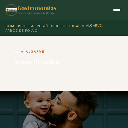
Gastronomias
Roteiro Gastronómico de Portugal
☀️ ALGARVE
HOME
›
RECEITAS
›
REGIÕES DE PORTUGAL
›
›
ARROZ DE POLVO
☀️ ALGARVE
Arroz de polvo
🍽 COZINHA PORTUGUESA · PARA 4 PESSOAS