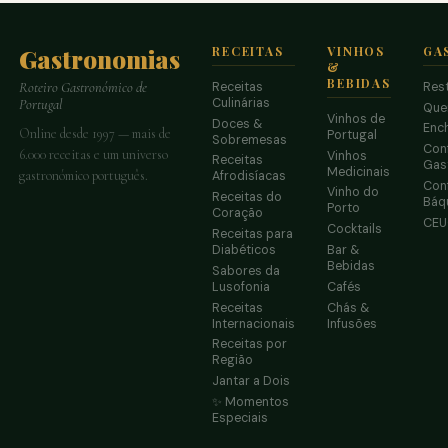
Gastronomias
RECEITAS
VINHOS
GA
&
BEBIDAS
Receitas
Res
Roteiro Gastronómico de
Culinárias
Portugal
Que
Vinhos de
Doces &
Enc
Online desde 1997 — mais de
Portugal
Sobremesas
Conf
6.000 receitas e um universo
Vinhos
Receitas
Gas
Medicinais
gastronómico português.
Afrodisíacas
Conf
Vinho do
Receitas do
Báq
Porto
Coração
CE
Cocktails
Receitas para
Diabéticos
Bar &
Bebidas
Sabores da
Lusofonia
Cafés
Receitas
Chás &
Internacionais
Infusões
Receitas por
Região
Jantar a Dois
✨ Momentos
Especiais