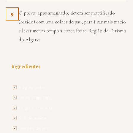
O polvo, após amanhado, deverá ser mortificado
9
(batido) com uma colher de pau, para ficar mais macio
e levar menos tempo a cozer. fonte: Região de Turismo
do Algarve
Ingredientes
PARA 4 PESSOAS
1,6 kg de polvo
✓
2 dl de vinho tinto
✓
150 grs de cebola
✓
1,5 dl de azeite
✓
2 dentes de alho
✓