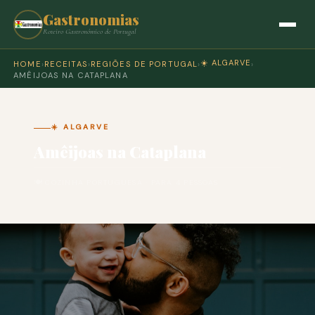
Gastronomias
Roteiro Gastronómico de Portugal
☀️ ALGARVE
HOME
›
RECEITAS
›
REGIÕES DE PORTUGAL
›
›
AMÊIJOAS NA CATAPLANA
☀️ ALGARVE
Amêijoas na Cataplana
🍽 COZINHA PORTUGUESA · PARA 4 PESSOAS