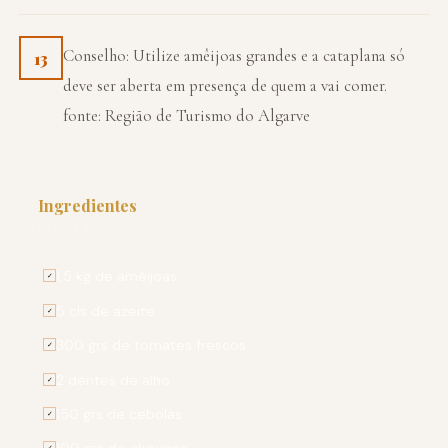
Conselho: Utilize amêijoas grandes e a cataplana só
13
deve ser aberta em presença de quem a vai comer.
fonte: Região de Turismo do Algarve
Ingredientes
PARA 4 PESSOAS
1,5 kg de amêijoas
✓
5 cls de azeite
✓
300 grs de tomates frescos
✓
2 dentes de alho
✓
150 grs de cebolas
✓
✓