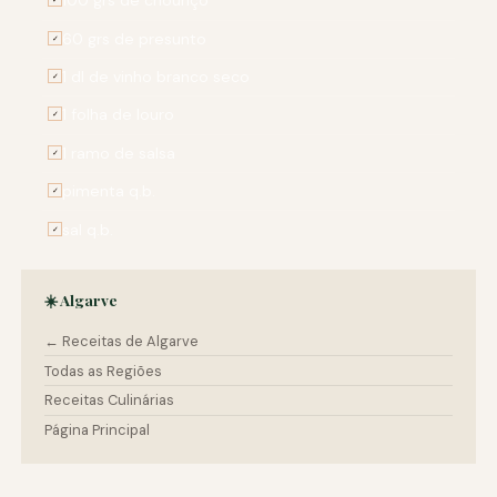
100 grs de chouriço
60 grs de presunto
✓
1 dl de vinho branco seco
✓
1 folha de louro
✓
1 ramo de salsa
✓
pimenta q.b.
✓
sal q.b.
✓
☀️ Algarve
← Receitas de Algarve
Todas as Regiões
Receitas Culinárias
Página Principal