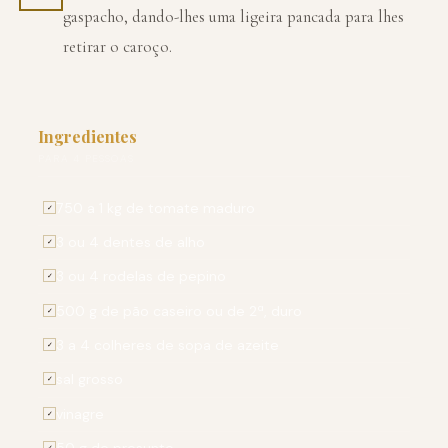
gaspacho, dando-lhes uma ligeira pancada para lhes
retirar o caroço.
Ingredientes
PARA 4 PESSOAS
750 a 1 kg de tomate maduro
✓
3 ou 4 dentes de alho
✓
3 ou 4 rodelas de pepino
✓
500 g de pão caseiro ou de 2ª, duro
✓
3 a 4 colheres de sopa de azeite
✓
sal grosso
✓
vinagre
✓
✓