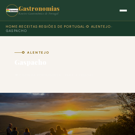
Gastronomias
Roteiro Gastronómico de Portugal
HOME
›
RECEITAS
›
REGIÕES DE PORTUGAL
›
🌻 ALENTEJO
›
GASPACHO
🌻 ALENTEJO
Gaspacho
🍽 COZINHA PORTUGUESA · PARA 4 PESSOAS