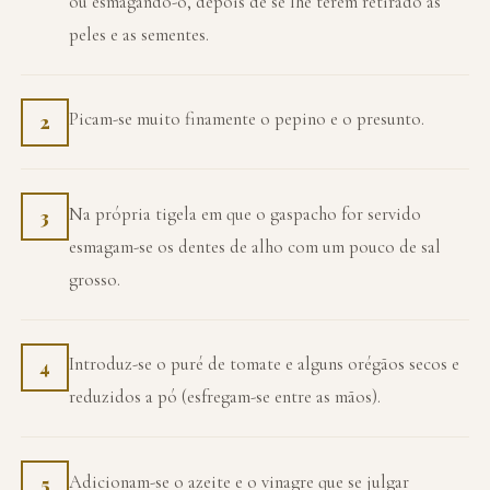
ou esmagando-o, depois de se lhe terem retirado as
peles e as sementes.
Picam-se muito finamente o pepino e o presunto.
2
Na própria tigela em que o gaspacho for servido
3
esmagam-se os dentes de alho com um pouco de sal
grosso.
Introduz-se o puré de tomate e alguns orégãos secos e
4
reduzidos a pó (esfregam-se entre as mãos).
Adicionam-se o azeite e o vinagre que se julgar
5