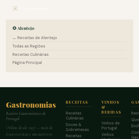
50 g de farinha
✓
🌻 Alentejo
← Receitas de Alentejo
Todas as Regiões
Receitas Culinárias
Página Principal
Gastronomias
RECEITAS
VINHOS
GA
&
BEBIDAS
Receitas
Res
Roteiro Gastronómico de
Culinárias
Portugal
Que
Vinhos de
Doces &
Enc
Online desde 1997 — mais de
Portugal
Sobremesas
Conf
6.000 receitas e um universo
Vinhos
Receitas
Gas