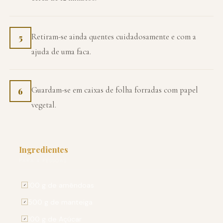
Retiram-se ainda quentes cuidadosamente e com a
5
ajuda de uma faca.
Guardam-se em caixas de folha forradas com papel
6
vegetal.
Ingredientes
PARA 4 PESSOAS
100 g de amêndoas
✓
500 g de manteiga
✓
100 g de Açúcar
✓