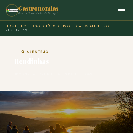
Gastronomias
Roteiro Gastronómico de Portugal
HOME
›
RECEITAS
›
REGIÕES DE PORTUGAL
›
🌻 ALENTEJO
›
RENDINHAS
🌻 ALENTEJO
Rendinhas
🍽 COZINHA PORTUGUESA · PARA 4 PESSOAS