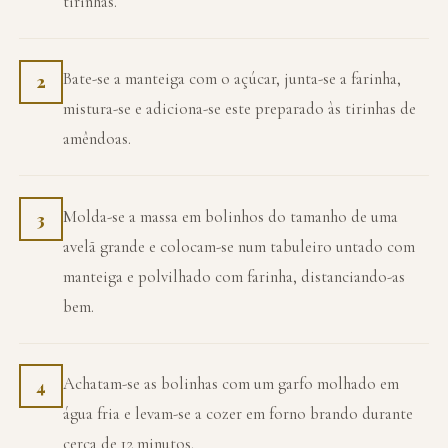
tirinhas.
Bate-se a manteiga com o açúcar, junta-se a farinha,
2
mistura-se e adiciona-se este preparado às tirinhas de
amêndoas.
Molda-se a massa em bolinhos do tamanho de uma
3
avelã grande e colocam-se num tabuleiro untado com
manteiga e polvilhado com farinha, distanciando-as
bem.
Achatam-se as bolinhas com um garfo molhado em
4
água fria e levam-se a cozer em forno brando durante
cerca de 12 minutos.