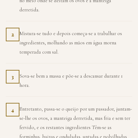
no meio onde se deitam os ovos e a manteiga
derretida.
Mistura-se tudo e depois começa-se a trabalhar os
2
ingredientes, molhando as mãos em água morna
temperada com sal.
Sova-se bem a massa e põe-se a descansar durante 1
3
hora.
Entretanto, passa-se o queijo por um passador, juntam-
4
se-lhe os ovos, a manteiga derretida, mas fria e sem ter
fervido, e os restantes ingredientes Têm-se as
forminhas, baixas e onduladas, untadas e polvilhadas