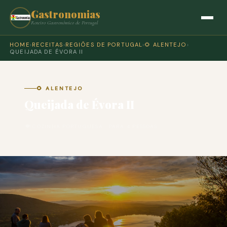
Gastronomias
Roteiro Gastronómico de Portugal
HOME
›
RECEITAS
›
REGIÕES DE PORTUGAL
›
🌻 ALENTEJO
›
QUEIJADA DE ÉVORA II
🌻 ALENTEJO
Queijada de Évora II
🍽 COZINHA PORTUGUESA · PARA 4 PESSOAS