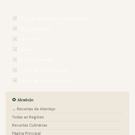
PARA 4 PESSOAS
800 g de Queijo de ovelha sem sal
✓
500 g de açúcar
✓
1 ovo inteiro
✓
8 gemas
✓
125 g de manteiga
✓
1 colher de chá de canela
✓
1 colher de sopa de farinha
✓
🌻 Alentejo
← Receitas de Alentejo
Todas as Regiões
Receitas Culinárias
Página Principal