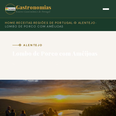
Gastronomias
Roteiro Gastronómico de Portugal
HOME
›
RECEITAS
›
REGIÕES DE PORTUGAL
›
🌻 ALENTEJO
›
LOMBO DE PORCO COM AMÊIJOAS
🌻 ALENTEJO
Lombo de Porco com Amêijoas
🍽 COZINHA PORTUGUESA · PARA 4 PESSOAS