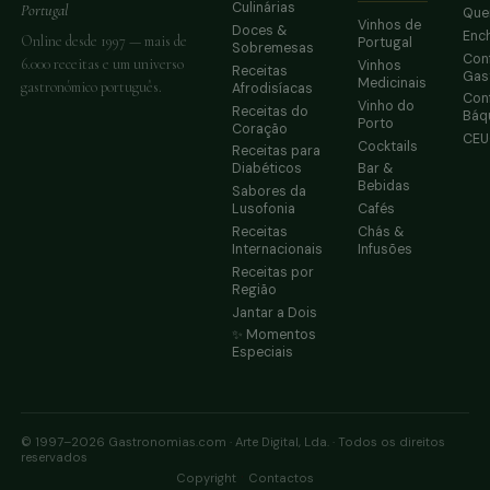
Culinárias
Portugal
Que
Vinhos de
Doces &
Enc
Online desde 1997 — mais de
Portugal
Sobremesas
Conf
6.000 receitas e um universo
Vinhos
Receitas
Gas
Medicinais
gastronómico português.
Afrodisíacas
Conf
Vinho do
Receitas do
Báq
Porto
Coração
CE
Cocktails
Receitas para
Diabéticos
Bar &
Bebidas
Sabores da
Lusofonia
Cafés
Receitas
Chás &
Internacionais
Infusões
Receitas por
Região
Jantar a Dois
✨ Momentos
Especiais
© 1997–2026 Gastronomias.com · Arte Digital, Lda. · Todos os direitos
reservados
·
Copyright
Contactos