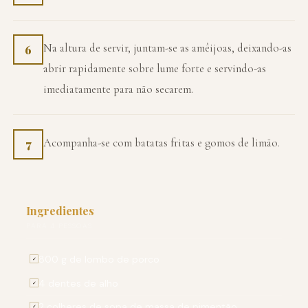
Na altura de servir, juntam-se as amêijoas, deixando-as
6
abrir rapidamente sobre lume forte e servindo-as
imediatamente para não secarem.
Acompanha-se com batatas fritas e gomos de limão.
7
Ingredientes
PARA 4 PESSOAS
800 g de lombo de porco
✓
4 dentes de alho
✓
2 colheres de sopa de massa de pimentão
✓