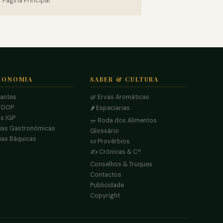
Página Principal
RONOMIA
SABER & CULTURA
rantes
🌿 Ervas Aromáticas
s DOP
🌶️ Especiarias
s IGP
🥗 Roda dos Alimentos
ias Gastronómicas
Glossário
ias Báquicas
📜 Provérbios
✍️ Crónicas & Cª.
Conselhos & Truques
Contactos
Publicidade
Copyright