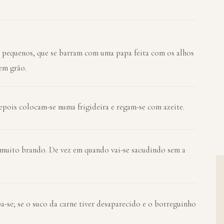
pequenos, que se barram com uma papa feita com os alhos
em grão.
epois colocam-se numa frigideira e regam-se com azeite.
e muito brando. De vez em quando vai-se sacudindo sem a
a-se; se o suco da carne tiver desaparecido e o borreguinho