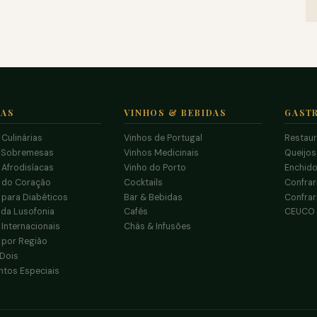
TAS
VINHOS & BEBIDAS
GAST
 Culinárias
Vinhos de Portugal
Restau
 Sobremesas
Vinhos Medicinais
Queijo
 Afrodisíacas
Vinho do Porto
Enchido
s do Coração
Cocktails
Confrar
 para Diabéticos
Bar & Bebidas
Confrar
da Lusofonia
Cafés
CEUCO
 Internacionais
Chás & Infusões
 por Região
 Dois
tos Especiais