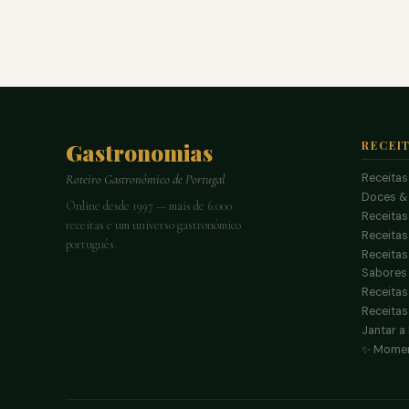
Gastronomias
RECEI
Receitas
Roteiro Gastronómico de Portugal
Doces &
Online desde 1997 — mais de 6.000
Receitas
receitas e um universo gastronómico
Receita
português.
Receitas
Sabores 
Receitas
Receitas
Jantar a
✨ Momen