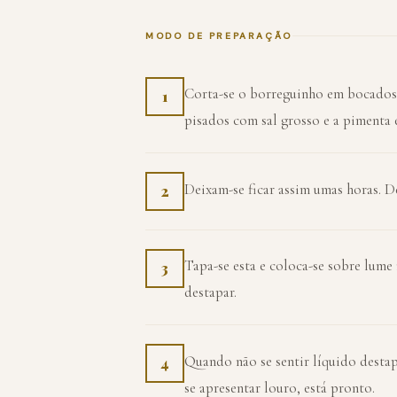
MODO DE PREPARAÇÃO
Corta-se o borreguinho em bocados 
1
pisados com sal grosso e a pimenta 
Deixam-se ficar assim umas horas. D
2
Tapa-se esta e coloca-se sobre lum
3
destapar.
Quando não se sentir líquido destap
4
se apresentar louro, está pronto.