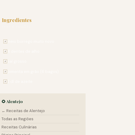
Ingredientes
PARA 6 PESSOAS
meio borrego muito novo
✓
4 dentes de alho
✓
sal grosso
✓
pimenta em grão (6 bagos)
✓
2 dl de azeite
✓
🌻 Alentejo
← Receitas de Alentejo
Todas as Regiões
Receitas Culinárias