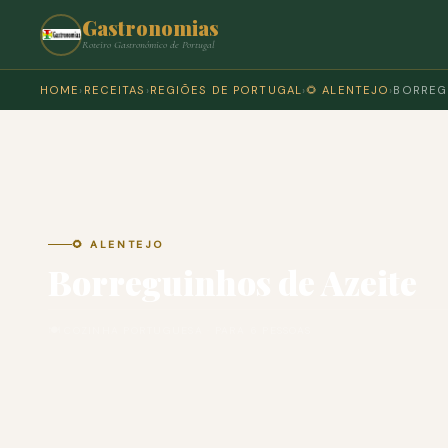
Gastronomias
Roteiro Gastronómico de Portugal
HOME
›
RECEITAS
›
REGIÕES DE PORTUGAL
›
🌻 ALENTEJO
›
BORREG
🌻 ALENTEJO
Borreguinhos de Azeite
🍽 COZINHA PORTUGUESA · PARA 6 PESSOAS