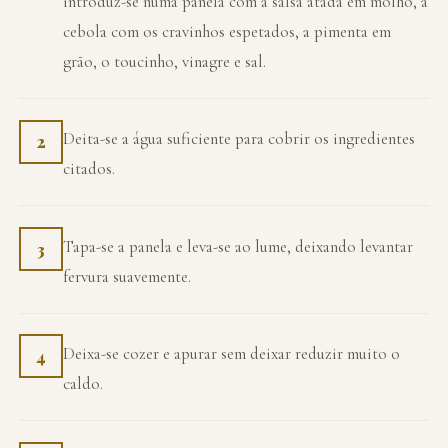
introduz-se numa panela com a salsa atada em molho, a
cebola com os cravinhos espetados, a pimenta em
grão, o toucinho, vinagre e sal.
Deita-se a água suficiente para cobrir os ingredientes
2
citados.
Tapa-se a panela e leva-se ao lume, deixando levantar
3
fervura suavemente.
Deixa-se cozer e apurar sem deixar reduzir muito o
4
caldo.