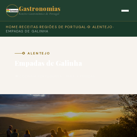
Gastronomias
Roteiro Gastronómico de Portugal
HOME
›
RECEITAS
›
REGIÕES DE PORTUGAL
›
🌻 ALENTEJO
›
EMPADAS DE GALINHA
🌻 ALENTEJO
Empadas de Galinha
🍽 COZINHA PORTUGUESA · PARA 4 PESSOAS