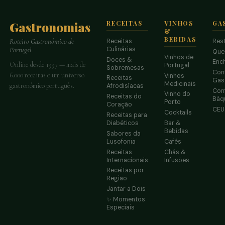
Gastronomias
RECEITAS
VINHOS
GA
&
BEBIDAS
Receitas
Res
Roteiro Gastronómico de
Culinárias
Portugal
Que
Vinhos de
Doces &
Enc
Online desde 1997 — mais de
Portugal
Sobremesas
Conf
6.000 receitas e um universo
Vinhos
Receitas
Gas
Medicinais
gastronómico português.
Afrodisíacas
Conf
Vinho do
Receitas do
Báq
Porto
Coração
CE
Cocktails
Receitas para
Diabéticos
Bar &
Bebidas
Sabores da
Lusofonia
Cafés
Receitas
Chás &
Internacionais
Infusões
Receitas por
Região
Jantar a Dois
✨ Momentos
Especiais