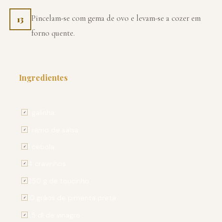
Pincelam-se com gema de ovo e levam-se a cozer em
13
forno quente.
Ingredientes
PARA 4 PESSOAS
1 galinha
✓
1 ramo de salsa
✓
1 cebola
✓
4 cravinhos
✓
250 g de toucinho
✓
10 grãos de pimenta preta
✓
1,5 dl de vinagre
✓