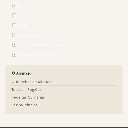
sal
✓
4 gemas
✓
1 limão
✓
noz-moscada
✓
500 g de massa folhada
✓
2 gemas para pincelar
✓
🌻 Alentejo
← Receitas de Alentejo
Todas as Regiões
Receitas Culinárias
Página Principal