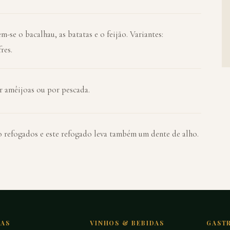
se o bacalhau, as batatas e o feijão. Variantes:
res.
r amêijoas ou por pescada.
o refogados e este refogado leva também um dente de alho.
TAS
VINHOS & BEBIDAS
GAST