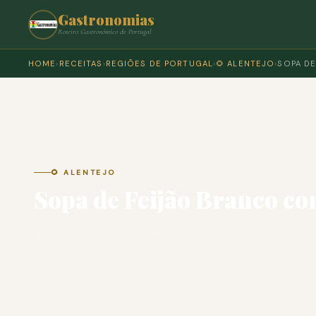
Gastronomias
Roteiro Gastronómico de Portugal
HOME
›
RECEITAS
›
REGIÕES DE PORTUGAL
›
🌻 ALENTEJO
›
SOPA D
🌻 ALENTEJO
Sopa de Feijão Branco c
🍽 COZINHA PORTUGUESA · PARA 4 PESSOAS