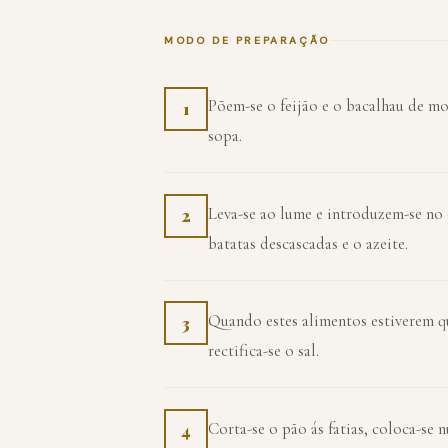
MODO DE PREPARAÇÃO
Põem-se o feijão e o bacalhau de mol
1
sopa.
Leva-se ao lume e introduzem-se no 
2
batatas descascadas e o azeite.
Quando estes alimentos estiverem qu
3
rectifica-se o sal.
Corta-se o pão ás fatias, coloca-se 
4