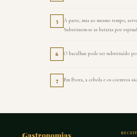
À parte, mas ao mesmo tempo, servem-
5
Substituem-se as batatas por espinaf
O bacalhau pode ser substituído po
6
Em Évora, a cebola e os coentros sã
7
Gastronomias
RECEI