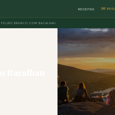
🗺️ RE
RECEITAS
E FEIJÃO BRANCO COM BACALHAU
om Bacalhau