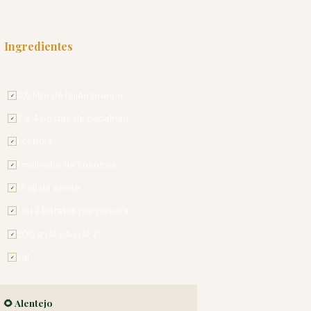
Ingredientes
PARA 4 PESSOAS
0,5 litro de feijão branco
✓
3 a 4 postas de bacalhau
✓
1 cebola
✓
1 molhinho de coentros
✓
1,5 dl de azeite
✓
1 ou 2 batatas por pessoa
✓
200 g de pão de 2ª
✓
sal
✓
🌻 Alentejo