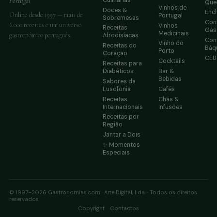
Portugal
Que
Vinhos de
Doces &
Enc
Online desde 1997 — mais de
Portugal
Sobremesas
Conf
6.000 receitas e um universo
Vinhos
Receitas
Gas
Medicinais
gastronómico português.
Afrodisíacas
Conf
Vinho do
Receitas do
Báq
Porto
Coração
CE
Cocktails
Receitas para
Diabéticos
Bar &
Bebidas
Sabores da
Lusofonia
Cafés
Receitas
Chás &
Internacionais
Infusões
Receitas por
Região
Jantar a Dois
✨ Momentos
Especiais
© 1997–2026 Gastronomias.com · Arte Digital, Lda. · Todos os direitos
reservados
·
Copyright
Contactos