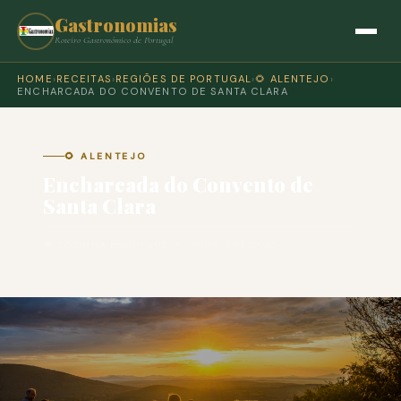
Gastronomias
Roteiro Gastronómico de Portugal
HOME
›
RECEITAS
›
REGIÕES DE PORTUGAL
›
🌻 ALENTEJO
›
ENCHARCADA DO CONVENTO DE SANTA CLARA
🌻 ALENTEJO
Encharcada do Convento de
Santa Clara
🍽 COZINHA PORTUGUESA · PARA 4 PESSOAS