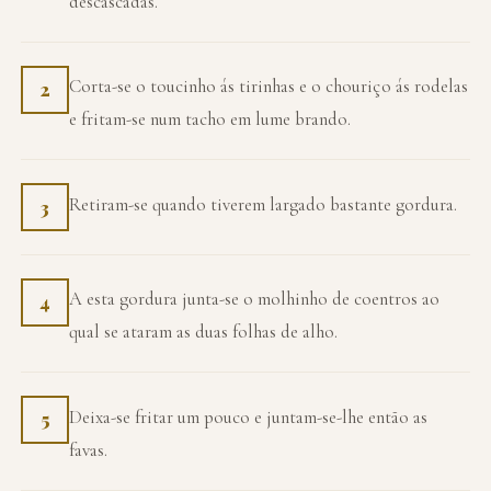
descascadas.
Corta-se o toucinho ás tirinhas e o chouriço ás rodelas
2
e fritam-se num tacho em lume brando.
Retiram-se quando tiverem largado bastante gordura.
3
A esta gordura junta-se o molhinho de coentros ao
4
qual se ataram as duas folhas de alho.
Deixa-se fritar um pouco e juntam-se-lhe então as
5
favas.