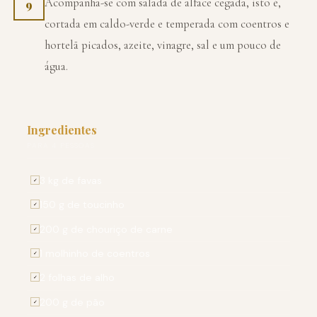
Acompanha-se com salada de alface cegada, isto é,
9
cortada em caldo-verde e temperada com coentros e
hortelã picados, azeite, vinagre, sal e um pouco de
água.
Ingredientes
PARA 4 PESSOAS
3 kg de favas
✓
150 g de toucinho
✓
200 g de chouriço de carne
✓
1 molhinho de coentros
✓
2 folhas de alho
✓
200 g de pão
✓