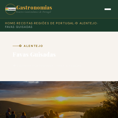
Gastronomias
Roteiro Gastronómico de Portugal
HOME
›
RECEITAS
›
REGIÕES DE PORTUGAL
›
🌻 ALENTEJO
›
FAVAS GUISADAS
🌻 ALENTEJO
Favas Guisadas
🍽 COZINHA PORTUGUESA · PARA 4 PESSOAS