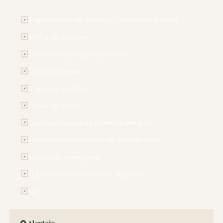
2 kg de carne de borrego (costeletas e sela)
✓
500 g de cebolas
✓
2 colheres de sopa de farinha
✓
200 g de banha
✓
5 dentes de alho
✓
1 folha de louro
✓
1 colher de sopa de pimenta em grão
✓
1 colher de sobremesa de colorau doce
✓
1 ponta de malagueta
✓
1 kg de pão caseiro ou de segunda
✓
sal
✓
🌻 Alentejo