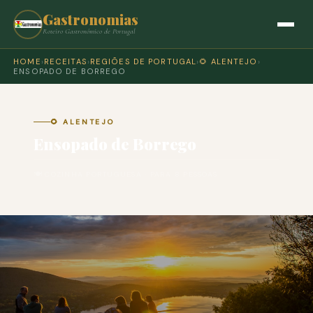
Gastronomias
Roteiro Gastronómico de Portugal
HOME
›
RECEITAS
›
REGIÕES DE PORTUGAL
›
🌻 ALENTEJO
›
ENSOPADO DE BORREGO
🌻 ALENTEJO
Ensopado de Borrego
🍽 COZINHA PORTUGUESA · PARA 8 PESSOAS