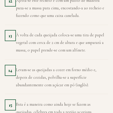
Ajeita-se este recheio e com um palito de madeira
12
puxa-se a massa para cima, encostando-a ao recheio e
fazendo como que uma caixa canelada.
À volta de cada queijada coloca-se uma tira de papel
13
vegetal com cerca de 2 cm de altura e que amparará a
massa; o papel prende-se com um alfinete.
Levam-se as queijadas a cozer em forno médio e,
14
depois de cozidas, polvilha-se a superfície
abundantemente com açúcar em pó (inglês).
Esta é a maneira como ainda hoje se fazem as
15
queijadas, célebres em toda a região açoriana.