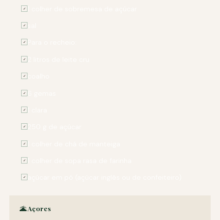
1 colher de sobremesa de açúcar
✓
sal
✓
Para o recheio:
✓
2 litros de leite cru
✓
coalho
✓
6 gemas
✓
1 clara
✓
250 g de açúcar
✓
1 colher de chá de manteiga
✓
1 colher de sopa rasa de farinha
✓
açúcar em pó (açúcar inglês ou de confeiteiro)
✓
🌋 Açores