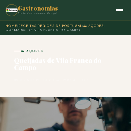
Gastronomias
Roteiro Gastronómico de Portugal
HOME
›
RECEITAS
›
REGIÕES DE PORTUGAL
›
🌋 AÇORES
›
QUEIJADAS DE VILA FRANCA DO CAMPO
🌋 AÇORES
Queijadas de Vila Franca do
Campo
🍽 COZINHA PORTUGUESA · PARA 4 PESSOAS