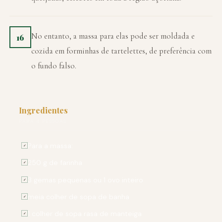
No entanto, a massa para elas pode ser moldada e
16
cozida em forminhas de tartelettes, de preferência com
o fundo falso.
Ingredientes
PARA 4 PESSOAS
Para a massa:
✓
250 g de farinha
✓
3 gemas pequenas ou 1 ovo inteiro
✓
meia colher de sopa de banha
✓
1 colher de sopa rasa de manteiga
✓