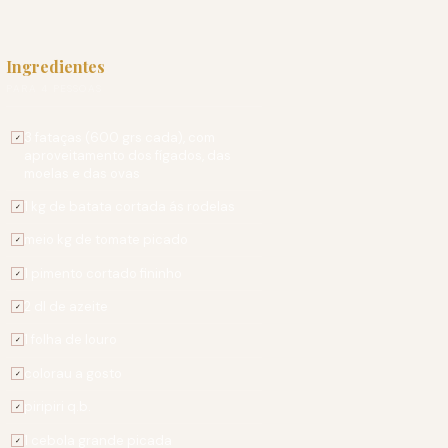
Ingredientes
PARA 4 PESSOAS
3 fataças (600 grs cada), com
✓
aproveitamento dos fígados, das
moelas e das ovas
1 kg de batata cortada ás rodelas
✓
meio kg de tomate picado
✓
1 pimento cortado fininho
✓
2 dl de azeite
✓
1 folha de louro
✓
colorau a gosto
✓
piripiri q.b.
✓
1 cebola grande picada
✓