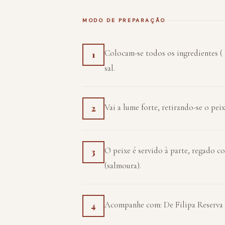
MODO DE PREPARAÇÃO
Colocam-se todos os ingredientes ( 
1
sal.
Vai a lume forte, retirando-se o peix
2
O peixe é servido à parte, regado c
3
(salmoura).
Acompanhe com: De Filipa Reserva '
4