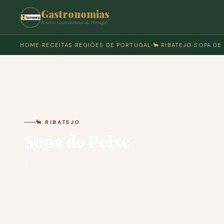
Gastronomias
Roteiro Gastronómico de Portugal
HOME
›
RECEITAS
›
REGIÕES DE PORTUGAL
›
🐂 RIBATEJO
›
SOPA DE 
🐂 RIBATEJO
Sopa de Peixe
🍽 COZINHA PORTUGUESA · PARA 4 PESSOAS