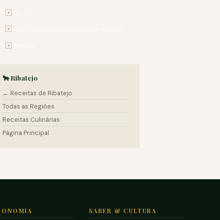
sal q.b.
✓
pão cortado em pequenos pedaços
✓
hortelã
✓
🐂 Ribatejo
← Receitas de Ribatejo
Todas as Regiões
Receitas Culinárias
Página Principal
RONOMIA
SABER & CULTURA