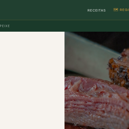
🗺️ RE
RECEITAS
PEIXE