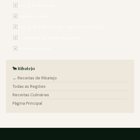
700 g de batatas
✓
1 dente de alho
✓
400 g de pão de trigo caseiro (ou de 2ª)
✓
6 colheres de sopa de azeite
✓
pimenta branca
✓
🐂 Ribatejo
← Receitas de Ribatejo
Todas as Regiões
Receitas Culinárias
Página Principal