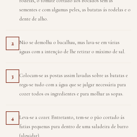
rodelas, o tomate cortado aos bocados sem as
sementes e com algumas peles, as batatas ás rodelas e o
dente de alho.
Não se demolha o bacalhau, mas lava-se em várias
2
águas com a intenção de lhe retirar o máximo de sal.
Colocam-se as postas assim lavadas sobre as batatas e
3
rega-se tudo com a água que se julgar necessária para
cozer todos os ingredientes e para molhar as sopas.
Leva-se a cozer. Entretanto, tem-se o pão cortado ás
4
fatias pequenas para dentro de uma saladeira de barro
(alguidar).