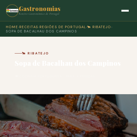
Gastronomias
Roteiro Gastronómico de Portugal
HOME
›
RECEITAS
›
REGIÕES DE PORTUGAL
›
🐂 RIBATEJO
›
SOPA DE BACALHAU DOS CAMPINOS
🐂 RIBATEJO
Sopa de Bacalhau dos Campinos
🍽 COZINHA PORTUGUESA · PARA 4 PESSOAS