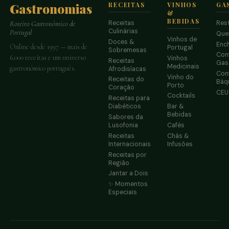
Gastronomias
RECEITAS
VINHOS
GA
&
BEBIDAS
Receitas
Res
Roteiro Gastronómico de
Culinárias
Portugal
Que
Vinhos de
Doces &
Enc
Online desde 1997 — mais de
Portugal
Sobremesas
Conf
6.000 receitas e um universo
Vinhos
Receitas
Gas
Medicinais
gastronómico português.
Afrodisíacas
Conf
Vinho do
Receitas do
Báq
Porto
Coração
CE
Cocktails
Receitas para
Diabéticos
Bar &
Bebidas
Sabores da
Lusofonia
Cafés
Receitas
Chás &
Internacionais
Infusões
Receitas por
Região
Jantar a Dois
✨ Momentos
Especiais