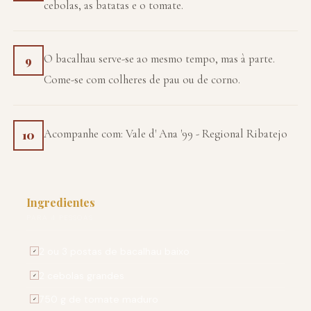
cebolas, as batatas e o tomate.
O bacalhau serve-se ao mesmo tempo, mas à parte.
9
Come-se com colheres de pau ou de corno.
Acompanhe com: Vale d' Ana '99 - Regional Ribatejo
10
Ingredientes
PARA 4 PESSOAS
2 ou 3 postas de bacalhau baixo
✓
2 cebolas grandes
✓
750 g de tomate maduro
✓