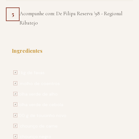
Acompanhe com: De Filipa Reserva '98 - Regional
5
Ribatejo
Ingredientes
PARA 4 PESSOAS
3 kg de favas
✓
1 molho de coentros
✓
folha verde de alho
✓
folha verde de cebola
✓
100 g de toucinho novo
✓
1 chouriço de carne
✓
1 chouriço negro
✓