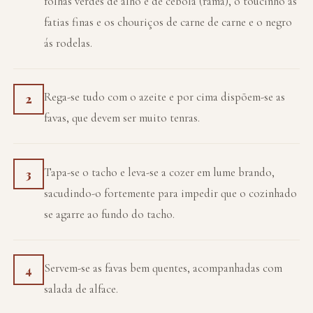
folhas verdes de alho e de cebola (rama), o toucinho ás
fatias finas e os chouriços de carne de carne e o negro
ás rodelas.
Rega-se tudo com o azeite e por cima dispõem-se as
2
favas, que devem ser muito tenras.
Tapa-se o tacho e leva-se a cozer em lume brando,
3
sacudindo-o fortemente para impedir que o cozinhado
se agarre ao fundo do tacho.
Servem-se as favas bem quentes, acompanhadas com
4
salada de alface.