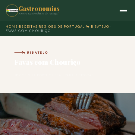
Gastronomias
Roteiro Gastronómico de Portugal
HOME
›
RECEITAS
›
REGIÕES DE PORTUGAL
›
🐂 RIBATEJO
›
FAVAS COM CHOURIÇO
🐂 RIBATEJO
Favas com Chouriço
🍽 COZINHA PORTUGUESA · PARA 4 PESSOAS