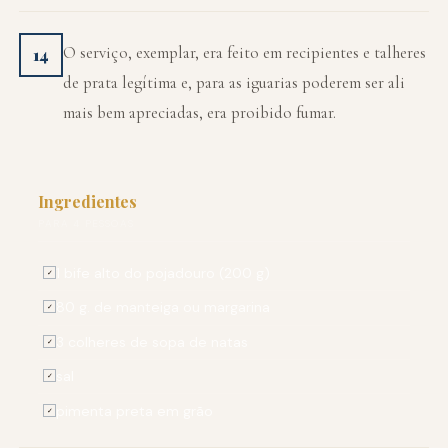
O serviço, exemplar, era feito em recipientes e talheres
14
de prata legítima e, para as iguarias poderem ser ali
mais bem apreciadas, era proibido fumar.
Ingredientes
PARA 4 PESSOAS
1 bife alto do pojadouro (200 g)
✓
80 g. de manteiga ou margarina
✓
3 colheres de sopa de natas
✓
sal
✓
pimenta preta em grão
✓