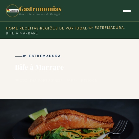
Gastronomias
Roteiro Gastronómico de Portugal
🐟 ESTREMADURA
HOME
›
RECEITAS
›
REGIÕES DE PORTUGAL
›
›
BIFE À MARRARE
🐟 ESTREMADURA
Bife à Marrare
🍽 COZINHA PORTUGUESA · PARA 4 PESSOAS