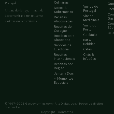
Culinárias
Portugal
Que
Vinhos de
Doces &
Enc
Online desde 1997 — mais de
Portugal
Sobremesas
Conf
6.000 receitas e um universo
Vinhos
Receitas
Gas
Medicinais
gastronómico português.
Afrodisíacas
Conf
Vinho do
Receitas do
Báq
Porto
Coração
CE
Cocktails
Receitas para
Diabéticos
Bar &
Bebidas
Sabores da
Lusofonia
Cafés
Receitas
Chás &
Internacionais
Infusões
Receitas por
Região
Jantar a Dois
✨ Momentos
Especiais
© 1997–2026 Gastronomias.com · Arte Digital, Lda. · Todos os direitos
reservados
·
Copyright
Contactos