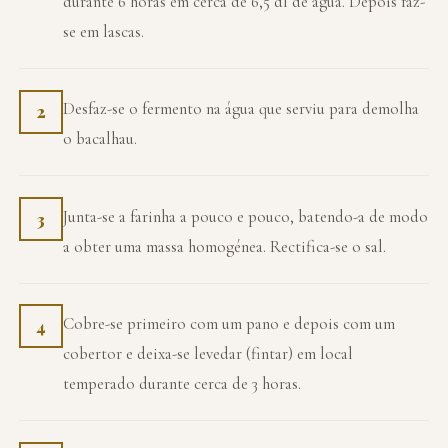
durante 6 horas em cerca de 6,5 dl de água. Depois faz-
se em lascas.
Desfaz-se o fermento na água que serviu para demolha
2
o bacalhau.
Junta-se a farinha a pouco e pouco, batendo-a de modo
3
a obter uma massa homogénea. Rectifica-se o sal.
Cobre-se primeiro com um pano e depois com um
4
cobertor e deixa-se levedar (fintar) em local
temperado durante cerca de 3 horas.