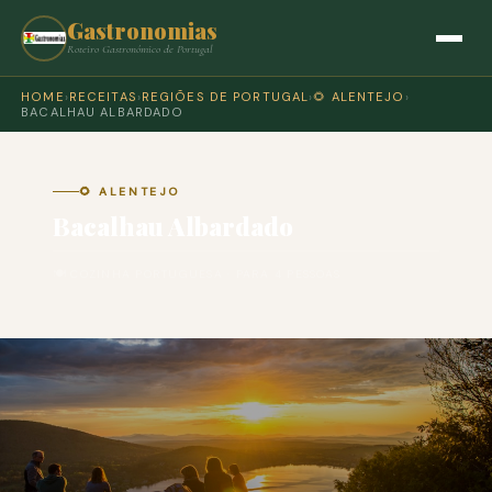
Gastronomias
Roteiro Gastronómico de Portugal
HOME
›
RECEITAS
›
REGIÕES DE PORTUGAL
›
🌻 ALENTEJO
›
BACALHAU ALBARDADO
🌻 ALENTEJO
Bacalhau Albardado
🍽 COZINHA PORTUGUESA · PARA 4 PESSOAS