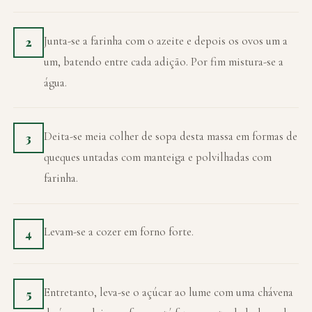
Junta-se a farinha com o azeite e depois os ovos um a
2
um, batendo entre cada adição. Por fim mistura-se a
água.
Deita-se meia colher de sopa desta massa em formas de
3
queques untadas com manteiga e polvilhadas com
farinha.
Levam-se a cozer em forno forte.
4
Entretanto, leva-se o açúcar ao lume com uma chávena
5