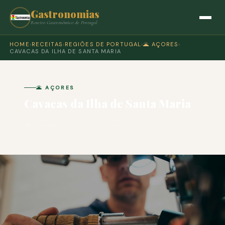
Gastronomias
Roteiro Gastronómico de Portugal
HOME
›
RECEITAS
›
REGIÕES DE PORTUGAL
›
🌋 AÇORES
›
CAVACAS DA ILHA DE SANTA MARIA
🌋 AÇORES
Cavacas da Ilha de Santa Maria
🍽 COZINHA PORTUGUESA · PARA 4 PESSOAS