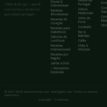
Vinhos de
Doces &
Enc
Online desde 1997 — mais de
Portugal
Sobremesas
Conf
6.000 receitas e um universo
Vinhos
Receitas
Gas
Medicinais
gastronómico português.
Afrodisíacas
Conf
Vinho do
Receitas do
Báq
Porto
Coração
CE
Cocktails
Receitas para
Diabéticos
Bar &
Bebidas
Sabores da
Lusofonia
Cafés
Receitas
Chás &
Internacionais
Infusões
Receitas por
Região
Jantar a Dois
✨ Momentos
Especiais
© 1997–2026 Gastronomias.com · Arte Digital, Lda. · Todos os direitos
reservados
·
Copyright
Contactos