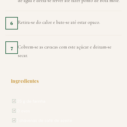
de água e deixa-se ferver até fazer ponto de bola mole.
Retira-se do calor e bate-se até estar opaco.
6
Cobrem-se as cavacas com este açúcar e deixam-se
7
secar.
Ingredientes
PARA 4 PESSOAS
125 g de farinha
✓
10 ovos
✓
2 chávenas de café de azeite
✓