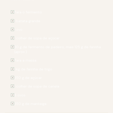
Para o fermento:
✓
1 batata grande
✓
1 ovo
✓
1 colher de sopa de açúcar
✓
20 g de fermento de padeiro, mais 125 g de farinha
✓
(aprox.)
Para a massa:
✓
1 kg de farinha de trigo
✓
250 g de açúcar
✓
1 colher de sopa de canela
✓
6 ovos
✓
250 g de manteiga
✓