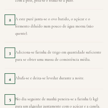
com a pele, pela-se e reduz-se a puré.
A este puré junta-se o ovo batido, o açúcar e o
2
fermento diluído num pouco de água morna (não
quente).
Adiciona-se farinha de trigo em quantidade suficiente
3
para se obter uma massa de consistência média.
Abafa-se e deixa-se levedar durante a noite.
4
No dia seguinte de manhã peneira-se a farinha (1 kg)
5
para um alguidar juntamente com o açúcar e a canela.