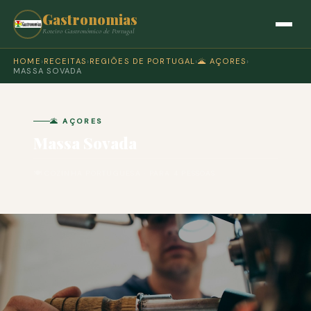
Gastronomias
Roteiro Gastronómico de Portugal
HOME
›
RECEITAS
›
REGIÕES DE PORTUGAL
›
🌋 AÇORES
›
MASSA SOVADA
🌋 AÇORES
Massa Sovada
🍽 COZINHA PORTUGUESA · PARA 4 PESSOAS