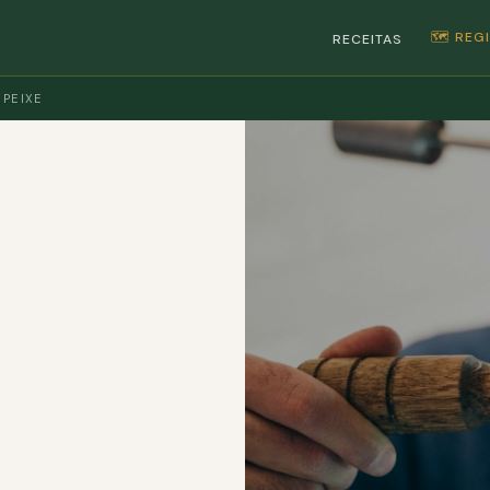
🗺️ RE
RECEITAS
 PEIXE