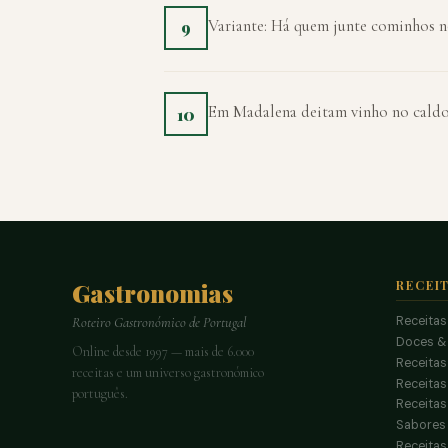
Variante: Há quem junte cominhos n
9
Em Madalena deitam vinho no caldo
10
Gastronomias
RECEI
Receitas
Roteiro Gastronómico de Portugal
Doces &
Online desde 1997 — mais de 6.000
Receitas
receitas e um universo gastronómico
Receita
português.
Receitas
Sabores 
Receitas