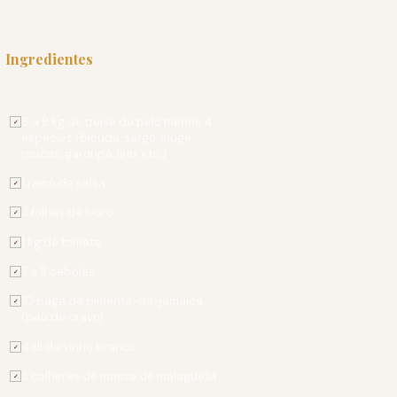
Ingredientes
PARA 20 PESSOAS
6 a 8 kg de peixe de pelo menos 4
✓
espécies (bicuda, sargo, muge,
roucas, garoupa, lírio, etc.)
1 ramo de salsa
✓
3 folhas de louro
✓
1 kg de tomate
✓
7 a 8 cebolas
✓
10 baga de pimenta-da-jamaica
✓
(pau de cravo)
4 dl de vinho branco
✓
3 colheres de massa de malagueta
✓