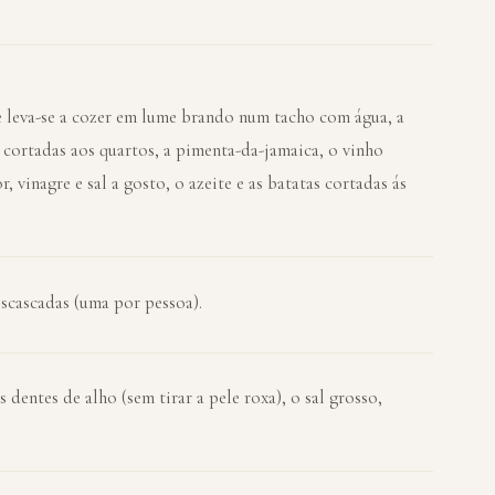
e leva-se a cozer em lume brando num tacho com água, a
s cortadas aos quartos, a pimenta-da-jamaica, o vinho
, vinagre e sal a gosto, o azeite e as batatas cortadas ás
escascadas (uma por pessoa).
 dentes de alho (sem tirar a pele roxa), o sal grosso,