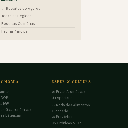
← Receitas de Açores
Todas as Regiões
Receitas Culinárias
Página Principal
RONOMIA
SABER & CULTURA
rantes
🌿 Ervas Aromáticas
s DOP
🌶️ Especiarias
s IGP
🥗 Roda dos Alimentos
ias Gastronómicas
Glossário
ias Báquicas
📜 Provérbios
✍️ Crónicas & Cª.