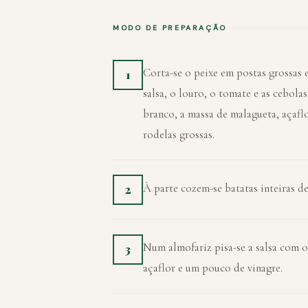
MODO DE PREPARAÇÃO
Corta-se o peixe em postas grossas 
1
salsa, o louro, o tomate e as cebola
branco, a massa de malagueta, açaflor
rodelas grossas.
À parte cozem-se batatas inteiras d
2
Num almofariz pisa-se a salsa com os
3
açaflor e um pouco de vinagre.