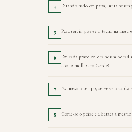
Estando tudo em papa, junta-se um p
4
Para servir, põe-se o tacho na mesa e
5
Em cada prato coloca-se um bocadinh
6
com o molho cru (verde).
Ao mesmo tempo, serve-se o caldo e
7
Come-se o peixe e a batata a mesmo
8