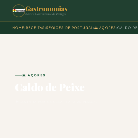
Gastronomias
Roteiro Gastronómico de Portugal
HOME
›
RECEITAS
›
REGIÕES DE PORTUGAL
›
🌋 AÇORES
›
CALDO DE
🌋 AÇORES
Caldo de Peixe
🍽 COZINHA PORTUGUESA · PARA 20 PESSOAS