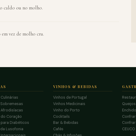
o caldo ou no molho.
 em vez de molho cru.
TAS
VINHOS & BEBIDAS
GAST
 Culinárias
Vinhos de Portugal
Restau
 Sobremesas
Vinhos Medicinais
Queijo
 Afrodisíacas
Vinho do Porto
Enchido
s do Coração
Cocktails
Confrar
 para Diabéticos
Bar & Bebidas
Confrar
da Lusofonia
Cafés
CEUCO
 Internacionais
Chás & Infusões