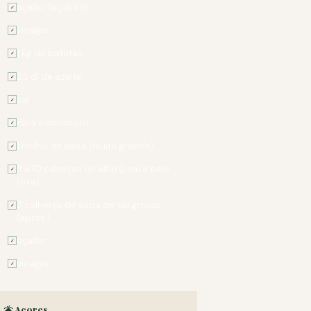
açaflor (açafrão)
✓
vinagre
✓
1 kg de batatas
✓
2,5 dl de azeite
✓
sal
✓
Para o molho cru:
✓
1 molho de salsa (muito grande)
✓
8 a 10 cabeças de alho (com a pele
✓
roxa)
3 colheres de sopa de sal grosso
✓
(aprox.)
açaflor
✓
vinagre
✓
🌋 Açores